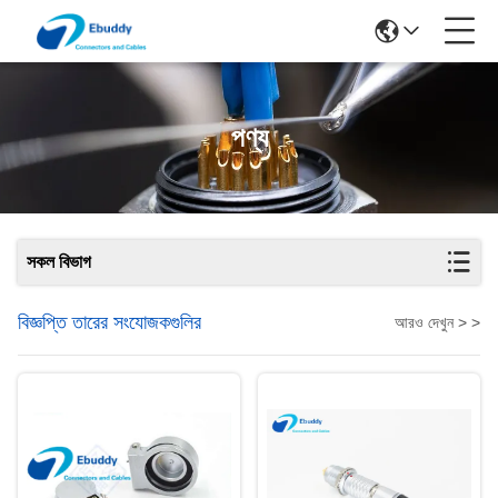
পণ্য
সকল বিভাগ
বিজ্ঞপ্তি তারের সংযোজকগুলির
আরও দেখুন > >