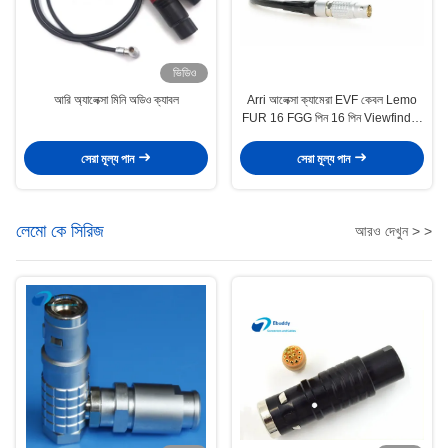
ভিডিও
আরি অ্যালেক্সা মিনি অডিও ক্যাবল
Arri আলেক্সা ক্যামেরা EVF কেবল Lemo
FUR 16 FGG পিন 16 পিন Viewfinder
রহমান
সেরা মূল্য পান
সেরা মূল্য পান
লেমো কে সিরিজ
আরও দেখুন > >