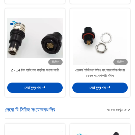
ভিডিও
ভিডিও
2 - 14 পিন মাল্টিপোল সার্কুলার সংযোগকারী
সোল্ডার টার্মিনেশন টাইপ সহ হারমেটিক ফিশার
কেবল সংযোগকারী মহিলা
সেরা মূল্য পান
সেরা মূল্য পান
লেমো বি সিরিজ সংযোজকগুলির
আরও দেখুন > >