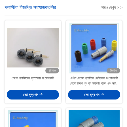
প্লাস্টিক বিজ্ঞপ্তি সংযোজকগুলির
আরও দেখুন > >
ভিডিও
ভিডিও
লেমো প্লাস্টিকের বৃত্তাকার সংযোগকারী
4পিন রেডেল প্লাস্টিক মেডিকেল সংযোগকারী
লেমো বিকল্প পুশ পুল সার্কুলার পুরুষ এবং মহিলা
সংযোগকারী
সেরা মূল্য পান
সেরা মূল্য পান