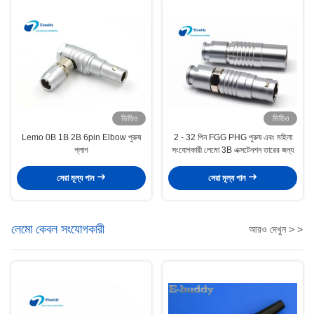
ভিডিও
ভিডিও
Lemo 0B 1B 2B 6pin Elbow পুরুষ
2 - 32 পিন FGG PHG পুরুষ এবং মহিলা
প্লাগ
সংযোগকারী লেমো 3B এক্সটেনশন তারের জন্য
সেরা মূল্য পান
সেরা মূল্য পান
লেমো কেবল সংযোগকারী
আরও দেখুন > >