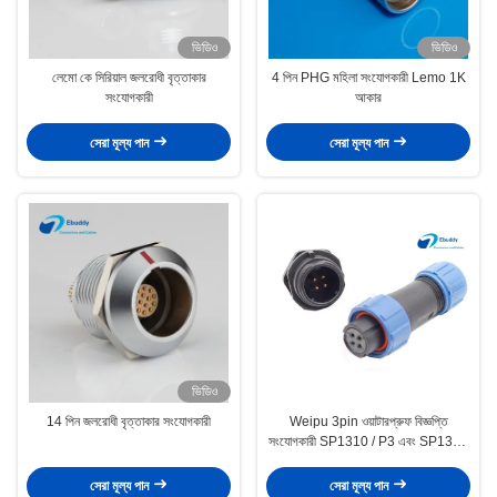
ভিডিও
ভিডিও
লেমো কে সিরিয়াল জলরোধী বৃত্তাকার
4 পিন PHG মহিলা সংযোগকারী Lemo 1K
সংযোগকারী
আকার
সেরা মূল্য পান
সেরা মূল্য পান
ভিডিও
14 পিন জলরোধী বৃত্তাকার সংযোগকারী
Weipu 3pin ওয়াটারপ্রুফ বিজ্ঞপ্তি
সংযোগকারী SP1310 / P3 এবং SP1312
/ S3 প্লাস্টিক সংযোগকারী
সেরা মূল্য পান
সেরা মূল্য পান