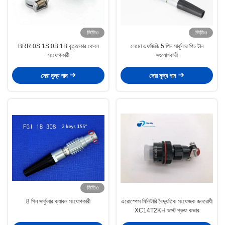
ভিডিও
ভিডিও
BRR 0S 1S 0B 1B বৃত্তাকার কেবল
লেমো এফজিজি 5 পিন সার্কুলার পিচ টান
সংযোগকারী
সংযোগকারী
সেরা মূল্য পান
সেরা মূল্য পান
ভিডিও
8 পিন সার্কুলার ক্যাবল সংযোগকারী
এরোস্পেস মিলিটারি বৈদ্যুতিক সংযোজক জলরোধী
XC14T2KH ডাস্ট প্রুফ কভার