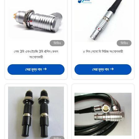
ভিডিও
ভিডিও
লেম 3বি এফএইচজি 3বি 4পিন কেবল
৫ পিন লেমো বি সিরিজ সংযোগকারী
সংযোগকারী
সেরা মূল্য পান
সেরা মূল্য পান
ভিডিও