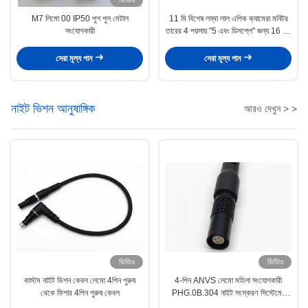
M7 লিমো 00 IP50 পুশ পুল মেটাল
11 মি বিশেষ লম্বা লাল এপিক ক্যামেরা মনিটর
সংযোগকারী
তারের 4 পয়সায় "5 এবং ডিসপ্লে" জন্য 16 পিন
এলসিডি ইভিএফ তারের
সেরা মূল্য পান
সেরা মূল্য পান
নাইট ভিশন আনুষাঙ্গিক
আরও দেখুন > >
ভিডিও
ভিডিও
কাস্টম নাইট ভিশন কেবল লেমো 4পিন পুরুষ
4-পিন ANVS লেমো মহিলা সংযোগকারী
থেকে ফিশার 4পিন পুরুষ কেবল
PHG.0B.304 নাইট সংস্করণ সিস্টেমের
জন্য