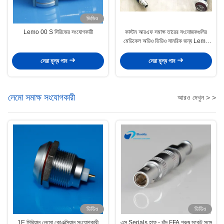
ভিডিও
Lemo 00 S সিরিজের সংযোগকারী
কাস্টম আরএফ সমাক্ষ তারের সংযোজকগুলির
মেডিকেল অডিও ভিডিও সামরিক জন্য Lemo
এস সিরিজ
সেরা মূল্য পান
সেরা মূল্য পান
লেমো সমাক্ষ সংযোগকারী
আরও দেখুন > >
ভিডিও
ভিডিও
1E সিরিয়াল লেমো কোএক্সিয়াল সংযোগকারী
এস Serials হাফ - চাঁদ FFA পুরুষ সকেট সঙ্গে