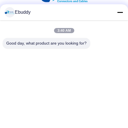
Ebuddy
সোশ্যাল মিডিয়া
3:40 AM
দ্রুত যোগাযোগ
Good day, what product are you looking for?
টেলিফোন
00-86-15889616824
ই-মেইল
Vicky@ebuddy-diycable.com
ঠিকানা
চতুর্থ তলা, 7 ম ভবন, বাওএন 36 তম শিল্প এলাকা, বাওন জেলা, শেনজেন, গুয়াংডং
প্রদেশ, চীন।
গোপনীয়তা নীতি
|
সাইট ম্যাপ