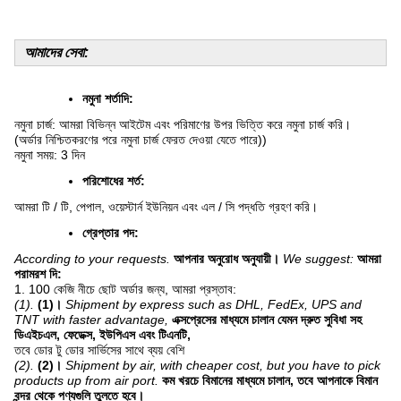
আমাদের সেবা:
নমুনা শর্তাদি:
নমুনা চার্জ: আমরা বিভিন্ন আইটেম এবং পরিমাণের উপর ভিত্তি করে নমুনা চার্জ করি।
(অর্ডার নিশ্চিতকরণের পরে নমুনা চার্জ ফেরত দেওয়া যেতে পারে))
নমুনা সময়: 3 দিন
পরিশোধের শর্ত:
আমরা টি / টি, পেপাল, ওয়েস্টার্ন ইউনিয়ন এবং এল / সি পদ্ধতি গ্রহণ করি।
গ্রেপ্তার পদ:
According to your requests.
আপনার অনুরোধ অনুযায়ী।
We suggest:
আমরা
পরামরশ দি:
1. 100 কেজি নীচে ছোট অর্ডার জন্য, আমরা প্রস্তাব:
(1).
(1)।
Shipment by express such as DHL, FedEx, UPS and
TNT with faster advantage,
এক্সপ্রেসের মাধ্যমে চালান যেমন দ্রুত সুবিধা সহ
ডিএইচএল, ফেডেক্স, ইউপিএস এবং টিএনটি,
তবে ডোর টু ডোর সার্ভিসের সাথে ব্যয় বেশি
(2).
(2)।
Shipment by air, with cheaper cost, but you have to pick
products up from air port.
কম খরচে বিমানের মাধ্যমে চালান, তবে আপনাকে বিমান
বন্দর থেকে পণ্যগুলি তুলতে হবে।