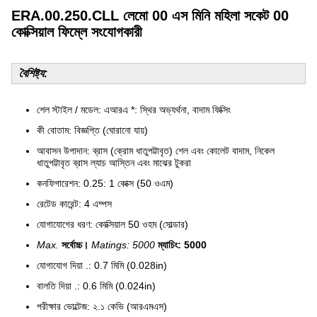
ERA.00.250.CLL লেমো 00 এস মিনি মহিলা সকেট 00
কোক্সিয়াল ফিম্লে সংযোগকারী
বৈশিষ্ট্য:
শেল স্টাইল / মডেল: এআরএ *: স্থির অভ্যর্থনা, বাদাম ফিক্সিং
কী বোতাম: বিজ্ঞপ্তি (ঘোরানো যায়)
আবাসন উপাদান: ব্রাস (ক্রোম ধাতুপট্টাবৃত) শেল এবং কোলেট বাদাম, নিকেল
ধাতুপট্টাবৃত ব্রাস ল্যাচ আস্তিন এবং মাঝের টুকরা
কনফিগারেশন: 0.25: 1 কোক্স (50 ওএম)
রেটেড কারেন্ট: 4 এম্পস
যোগাযোগের ধরণ: কোক্সিয়াল 50 ওহম (সোল্ডার)
Max.
সর্বোচ্চ।
Matings: 5000
ম্যাচিং: 5000
যোগাযোগ দিয়া .: 0.7 মিমি (0.028in)
বালতি দিয়া .: 0.6 মিমি (0.024in)
পরীক্ষার ভোল্টেজ: ২.১ কেভি (আরএমএস)