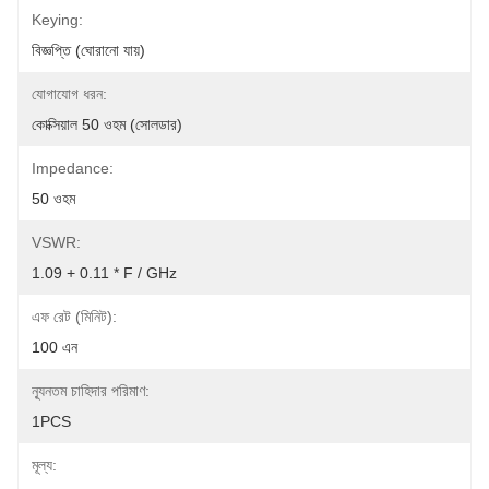
Keying:
বিজ্ঞপ্তি (ঘোরানো যায়)
যোগাযোগ ধরন:
কোক্সিয়াল 50 ওহম (সোলডার)
Impedance:
50 ওহম
VSWR:
1.09 + 0.11 * F / GHz
এফ রেট (মিনিট):
100 এন
ন্যূনতম চাহিদার পরিমাণ:
1PCS
মূল্য: