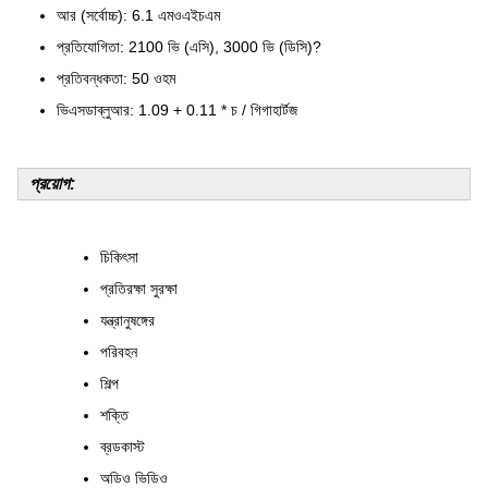
আর (সর্বোচ্চ): 6.1 এমওএইচএম
প্রতিযোগিতা: 2100 ভি (এসি), 3000 ভি (ডিসি)?
প্রতিবন্ধকতা: 50 ওহম
ভিএসডাব্লুআর: 1.09 + 0.11 * চ / গিগাহার্টজ
প্রয়োগ:
চিকিৎসা
প্রতিরক্ষা সুরক্ষা
যন্ত্রানুষঙ্গের
পরিবহন
শিল্প
শক্তি
ব্রডকাস্ট
অডিও ভিডিও