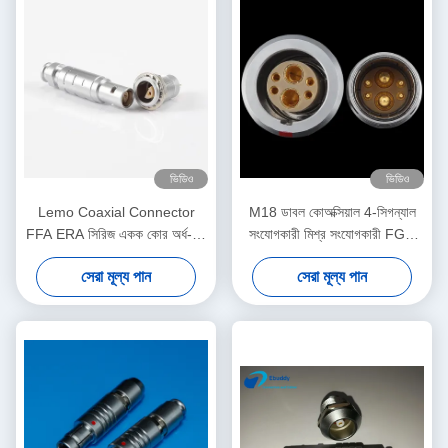
ভিডিও
ভিডিও
Lemo Coaxial Connector
M18 ডাবল কোঅক্সিয়াল 4-সিগন্যাল
FFA ERA সিরিজ একক কোর অর্ধ-চাঁদ
সংযোগকারী মিশ্র সংযোগকারী FGG
এভিয়েশন প্লাগ সকেট
EGG 3B 4+2 প্লাগ এবং সকেট
সেরা মূল্য পান
সেরা মূল্য পান