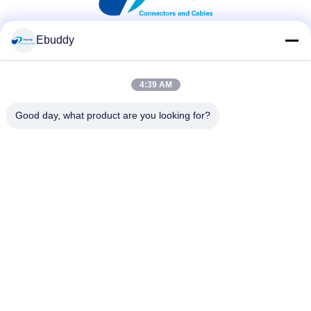
Ebuddy
সোশ্যাল মিডিয়া
4:39 AM
দ্রুত যোগাযোগ
Good day, what product are you looking for?
টেলিফোন
00-86-15889616824
ই-মেইল
Vicky@ebuddy-diycable.com
ঠিকানা
চতুর্থ তলা, 7 ম ভবন, বাওএন 36 তম শিল্প এলাকা, বাওন জেলা, শেনজেন, গুয়াংডং
প্রদেশ, চীন।