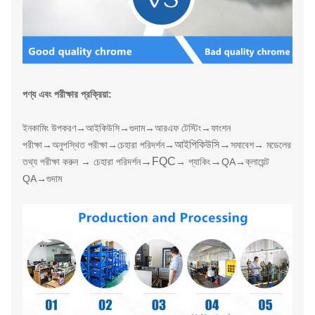
পণ্য এবং পরীক্ষার প্রক্রিয়া:
ইনকামিং উপকরণ
→
আইকিউসি
→
গুদাম
→
আরএফ টেস্টিং
→
ফাংশন
আইপিকিউসি
→
পরীক্ষা
→
অনুপস্থিত পরীক্ষা
→
চেহারা পরিদর্শন
→
সমাবেশ
→ মডেলের
→
FQC
→
তথ্য পরীক্ষা করুন → চেহারা পরিদর্শন
→ প্যাকিং
QA→ক্লায়েন্ট
QA→
গুদাম