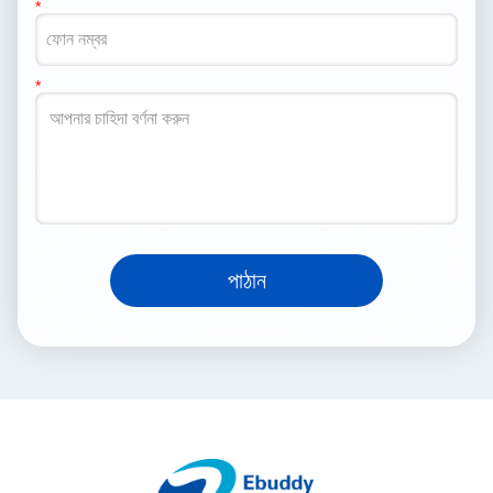
পাঠান