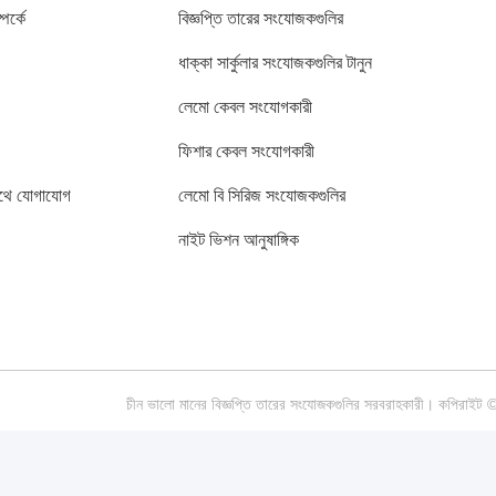
পর্কে
বিজ্ঞপ্তি তারের সংযোজকগুলির
ধাক্কা সার্কুলার সংযোজকগুলির টানুন
লেমো কেবল সংযোগকারী
ফিশার কেবল সংযোগকারী
থে যোগাযোগ
লেমো বি সিরিজ সংযোজকগুলির
নাইট ভিশন আনুষাঙ্গিক
চীন ভালো মানের বিজ্ঞপ্তি তারের সংযোজকগুলির সরবরাহকারী। কপ