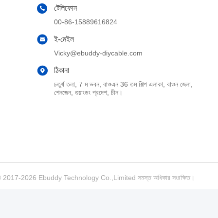
টেলিফোন
00-86-15889616824
ই-মেইল
Vicky@ebuddy-diycable.com
ঠিকানা
চতুর্থ তলা, 7 ম ভবন, বাওএন 36 তম শিল্প এলাকা, বাওন জেলা,
শেনজেন, গুয়াংডং প্রদেশ, চীন।
িরাইট © 2017-2026 Ebuddy Technology Co.,Limited সমস্ত অধিকার সংরক্ষিত।