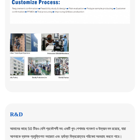
R&D
আমাদের কাছে 50 টিরও বেশি প্রকৌশলী সহ একটি খুব পেশাদার গবেষণা ও উন্নয়ন দল রয়েছে, যারা
আপনাকে ব্যাপক প্রযুক্তিগত সহায়তা এবং দুর্দান্ত বিক্রয়োত্তর পরিষেবা সরবরাহ করতে পারে।