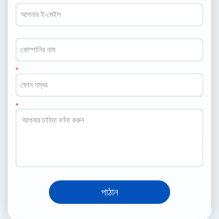
পাঠান