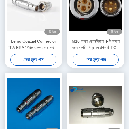
ভিডিও
ভিডিও
Lemo Coaxial Connector
M18 ডাবল কোঅক্সিয়াল 4-সিগন্যাল
FFA ERA সিরিজ একক কোর অর্ধ-চাঁদ
সংযোগকারী মিশ্র সংযোগকারী FGG
এভিয়েশন প্লাগ সকেট
EGG 3B 4+2 প্লাগ এবং সকেট
সেরা মূল্য পান
সেরা মূল্য পান