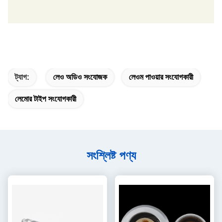
ট্যাগ:
লেও অডিও সংযোজক
লেওম পাওয়ার সংযোগকারী
লেমোর টাইপ সংযোগকারী
সংশ্লিষ্ট পণ্য