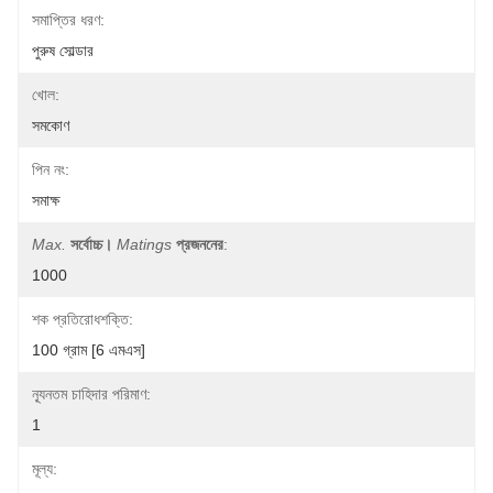
সমাপ্তির ধরণ:
পুরুষ সোল্ডার
খোল:
সমকোণ
পিন নং:
সমাক্ষ
Max.
সর্বোচ্চ।
Matings
প্রজননের
:
1000
শক প্রতিরোধশক্তি:
100 গ্রাম [6 এমএস]
ন্যূনতম চাহিদার পরিমাণ:
1
মূল্য: