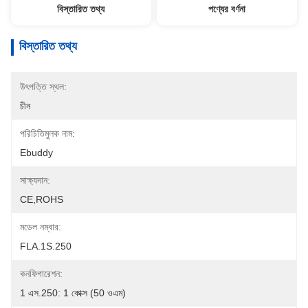
বিস্তারিত তথ্য
পণ্যের বর্ণনা
বিস্তারিত তথ্য
উৎপত্তি স্থল:
চীন
পরিচিতিমুলক নাম:
Ebuddy
সাক্ষ্যদান:
CE,ROHS
মডেল নম্বার:
FLA.1S.250
কনফিগারেশন:
1 এস.250: 1 কোক্স (50 ওএম)