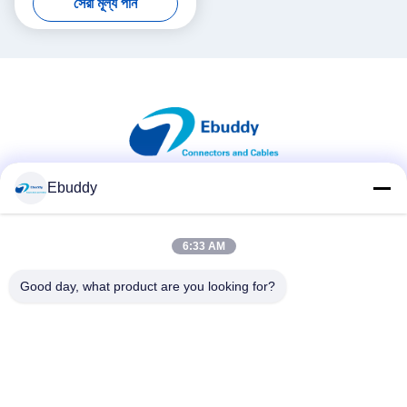
সেরা মূল্য পান
Ebuddy
সোশ্যাল মিডিয়া
6:33 AM
দ্রুত যোগাযোগ
Good day, what product are you looking for?
টেলিফোন
00-86-15889616824
ই-মেইল