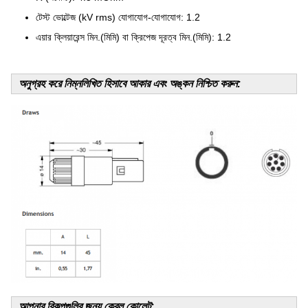
টেস্ট ভোল্টেজ (kV rms) যোগাযোগ-যোগাযোগ: 1.2
এয়ার ক্লিয়ারেন্স মিন.(মিমি) বা ক্রিপেজ দূরত্ব মিন.(মিমি): 1.2
অনুগ্রহ করে নিম্নলিখিত হিসাবে আকার এবং অঙ্কন নিশ্চিত করুন:
আপনার বিকল্পগুলির জন্য কেবল কোলেট: