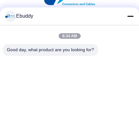
Ebuddy
সোশ্যাল মিডিয়া
6:34 AM
দ্রুত যোগাযোগ
Good day, what product are you looking for?
টেলিফোন
00-86-15889616824
ই-মেইল
Vicky@ebuddy-diycable.com
ঠিকানা
চতুর্থ তলা, 7 ম ভবন, বাওএন 36 তম শিল্প এলাকা, বাওন জেলা, শেনজেন, গুয়াংডং
প্রদেশ, চীন।
গোপনীয়তা নীতি
|
সাইট ম্যাপ