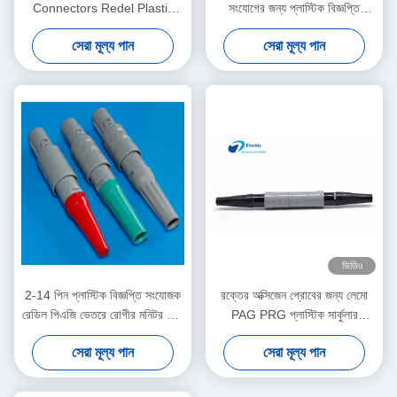
Connectors Redel Plastic
সংযোগের জন্য প্লাস্টিক বিজ্ঞপ্তি
Push-Pull Self-Locking
সংযোজক
সেরা মূল্য পান
সেরা মূল্য পান
Connectors for Medical
Devices
ভিডিও
2-14 পিন প্লাস্টিক বিজ্ঞপ্তি সংযোজক
রক্তের অক্সিজেন প্রোবের জন্য লেমো
রেডিল পিএজি ভেতরে রোগীর মনিটর জন্য
PAG PRG প্লাস্টিক সার্কুলার
মেডিকেল কেবল সংযোজকগুলির
সংযোগকারী 4pin
সেরা মূল্য পান
সেরা মূল্য পান