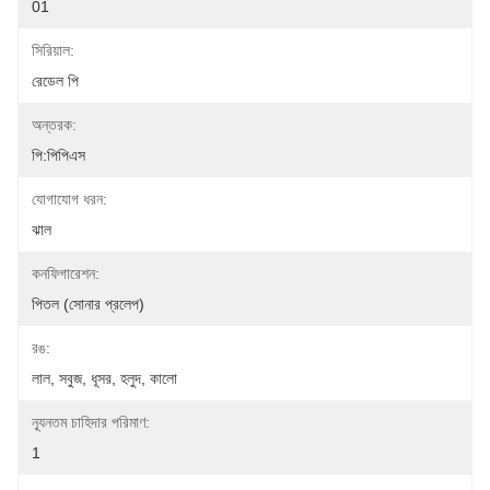
01
সিরিয়াল:
রেডেল পি
অন্তরক:
পি:পিপিএস
যোগাযোগ ধরন:
ঝাল
কনফিগারেশন:
পিতল (সোনার প্রলেপ)
রঙ:
লাল, সবুজ, ধূসর, হলুদ, কালো
ন্যূনতম চাহিদার পরিমাণ:
1