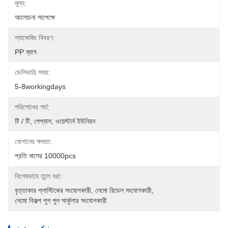
মূল্য:
আলোচনা সাপেক্ষে
প্যাকেজিং বিবরণ:
PP ব্যাগ
ডেলিভারি সময়:
5-8workingdays
পরিশোধের শর্ত:
টি / টি, পেপ্যাল, ওয়েস্টার্ন ইউনিয়ন
যোগানের ক্ষমতা:
প্রতি মাসের 10000pcs
বিশেষভাবে তুলে ধরা:
বৃত্তাকার প্লাস্টিকের সংযোগকারী
, 
লেমো রিডেল সংযোগকারী
, 
লেমো বিকল্প পুশ পুল সার্কুলার সংযোগকারী