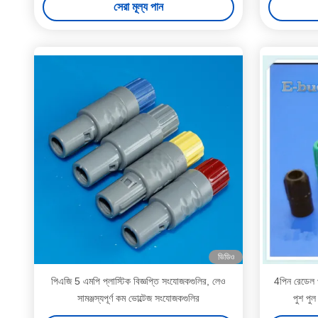
সেরা মূল্য পান
ভিডিও
পিএজি 5 এমপি প্লাস্টিক বিজ্ঞপ্তি সংযোজকগুলির, লেও
4পিন রেডেল প
সামঞ্জস্যপূর্ণ কম ভোল্টেজ সংযোজকগুলির
পুশ পুল