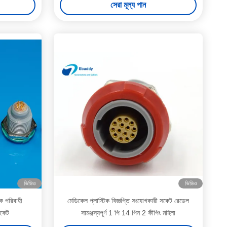
সেরা মূল্য পান
ভিডিও
ভিডিও
ক পরিবাহী
মেডিকেল প্লাস্টিক বিজ্ঞপ্তি সংযোগকারী সকেট রেডেল
সকেট
সামঞ্জস্যপূর্ণ 1 পি 14 পিন 2 কীপিং মহিলা