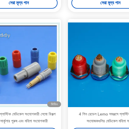
সেরা মূল্য পান
সেরা মূল্য পান
ভিডিও
্লাস্টিক মেডিকেল সংযোগকারী লেমো বিকল্প
4 পিন রেডেল Lemo সমঞ্জসে প্লাস্টি
 সার্কুলার পুরুষ এবং মহিলা সংযোগকারী
সংযোজকগুলির মেডিকেল মহিলা 