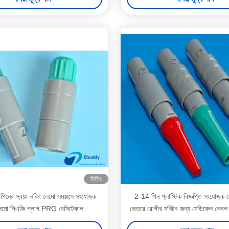
ভিডিও
িনের স্বয়ং লকিং লেমো সমঞ্জসে সংযোজক
2-14 পিন প্লাস্টিক বিজ্ঞপ্তি সংযোজক 
লেমো পিএজি প্লাগ PRG রেসিটেকাল
ভেতরে রোগীর মনিটর জন্য মেডিকেল কেবল