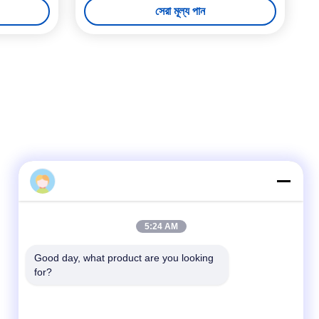
সেরা মূল্য পান
Ebuddy
দ্রুত যোগাযোগ
5:24 AM
টেলিফোন
Good day, what product are you looking 
for?
00-86-15889616824
ই-মেইল
Vicky@ebuddy-diycable.com