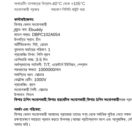
অপারেটিং তাপমাত্রা বিন্যাস
-40°C থেকে +105°C
সংযোগকারী প্রকার
সমকোণ পিসিবি মাউন্ট করা
কাস্টমাইজেশন:
ফিশার কেবল সংযোগকারী
ব্র্যান্ড নাম: Ebuddy
মডেল নম্বর: DBPC102A054
উৎপত্তি স্থান: চীন
সার্টিফিকেশন: সিই, রোহস
ন্যূনতম অর্ডারের পরিমাণ: 1
প্যাকেজিং বিশদ: পিপি ব্যাগ
ডেলিভারি সময়: 3-5 দিন
অর্থপ্রদানের শর্তাবলী: T/T, ওয়েস্টার্ন ইউনিয়ন, পেপ্যাল
সরবরাহের ক্ষমতা: 1000000/মাস
সমাপ্তির ধরন: সোল্ডার
ভোল্টেজ রেটিং: 1000V
প্যাকেজিং: ব্যাগ
সংযোগকারী শৈলী: সোল্ডার
উপাদান: পিতল
ফিশার 5পিন সংযোগকারী
,
ফিশার হারমেটিক সংযোগকারী
,
ফিশার 5পিন সংযোগকারী
সহজ প্রাপ
সমর্থন এবং পরিষেবা:
ফিশার কেবল সংযোগকারী আমাদের গ্রাহকরা তাদের পণ্য থেকে সর্বাধিক সুবিধা পেতে সক্ষম
রক্ষণাবেক্ষণে সহায়তা প্রদান করতে উপলব্ধ।আমরা প্রতিস্থাপন অংশ এবং আনুষাঙ্গিক, সেইস
অফার করি।