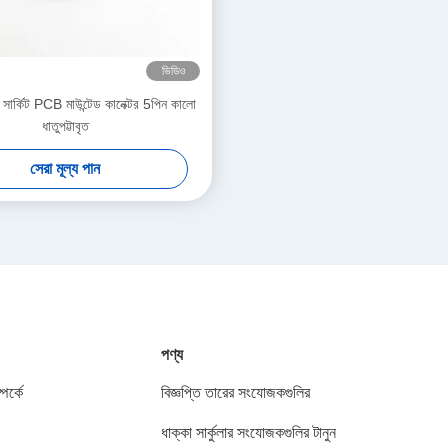
ভিডিও
েড সার্কিট PCB মাউন্টেড কানেক্টর 5পিন কালো
ধাতুপট্টাবৃত
সেরা মূল্য পান
পণ্য
পর্কে
বিজ্ঞপ্তি তারের সংযোজকগুলির
ধাক্কা সার্কুলার সংযোজকগুলির টানুন