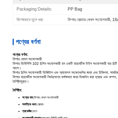
Packaging Details:
PP Bag
বিশেষভাবে তুলে ধরা:
ফিশার সোল্ডার কেবল সংযোগকারী
, 
18A
পণ্যের বর্ণনা
পণ্যের বর্ণনা:
ফিশার কেবল সংযোগকারী
ফিশার ডিবিপিসি 102 5পিন সংযোগকারী হল একটি হারমেটিক টাইপ সংযোগকারী যার 5টি পরি
আসে।
ফিশার 5পিন সংযোগকারী ডিজিটাল এবং অ্যানালগ সংকেতগুলির জন্য এবং চিকিৎসা, সামরিক 
ফিশার হারমেটিক সংযোগকারী নির্ভরযোগ্য কর্মক্ষমতা জন্য ডিজাইন করা হয়েছে এবং কম্পন,
বৈশিষ্ট্যযুক্ত।
বৈশিষ্ট্য:
পণ্যের নাম:
ফিশার কেবল সংযোগকারী
সমাপ্তির ধরন:
সোল্ডার
প্যাকেজিং:
থলে