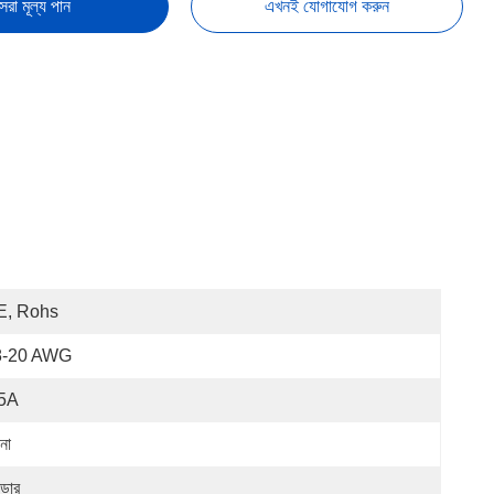
েরা মূল্য পান
এখনই যোগাযোগ করুন
E, Rohs
8-20 AWG
.5A
না
্ডার