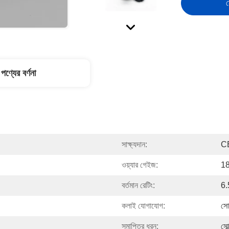
স
পণ্যের বর্ণনা
সাক্ষ্যদান:
C
ওয়্যার গেইজ:
1
বর্তমান রেটিং:
6
কলাই যোগাযোগ:
সো
সমাপ্তির ধরন:
সোল