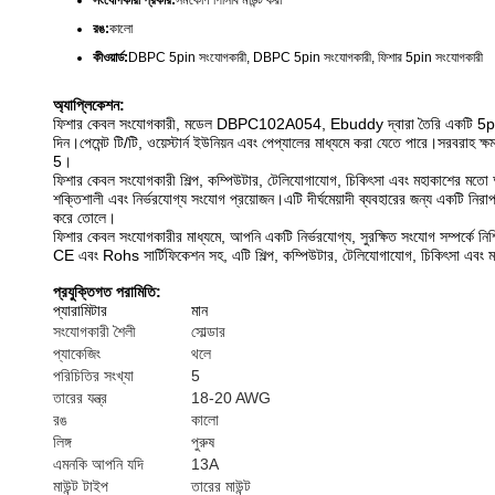
সংযোগকারী প্রকার:
সমকোণ পিসিবি মাউন্ট করা
রঙ:
কালো
কীওয়ার্ড:
DBPC 5pin সংযোগকারী, DBPC 5pin সংযোগকারী, ফিশার 5pin সংযোগকারী
অ্যাপ্লিকেশন:
ফিশার কেবল সংযোগকারী, মডেল DBPC102A054, Ebuddy দ্বারা তৈরি একটি 5pin সংযোগকা
দিন।পেমেন্ট টি/টি, ওয়েস্টার্ন ইউনিয়ন এবং পেপ্যালের মাধ্যমে করা যেতে পারে।সর
5।
ফিশার কেবল সংযোগকারী শিল্প, কম্পিউটার, টেলিযোগাযোগ, চিকিৎসা এবং মহাকাশের মতো অ্য
শক্তিশালী এবং নির্ভরযোগ্য সংযোগ প্রয়োজন।এটি দীর্ঘমেয়াদী ব্যবহারের জন্য একটি নি
করে তোলে।
ফিশার কেবল সংযোগকারীর মাধ্যমে, আপনি একটি নির্ভরযোগ্য, সুরক্ষিত সংযোগ সম্পর্কে নিশ্
CE এবং Rohs সার্টিফিকেশন সহ, এটি শিল্প, কম্পিউটার, টেলিযোগাযোগ, চিকিৎসা এবং ম
প্রযুক্তিগত পরামিতি:
প্যারামিটার
মান
সংযোগকারী শৈলী
সোল্ডার
প্যাকেজিং
থলে
পরিচিতির সংখ্যা
5
তারের যন্ত্র
18-20 AWG
রঙ
কালো
লিঙ্গ
পুরুষ
এমনকি আপনি যদি
13A
মাউন্ট টাইপ
তারের মাউন্ট