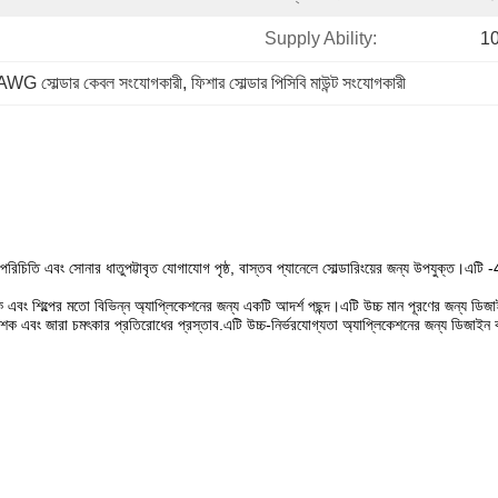
Supply Ability:
1
WG সোল্ডার কেবল সংযোগকারী
, 
ফিশার সোল্ডার পিসিবি মাউন্ট সংযোগকারী
চিতি এবং সোনার ধাতুপট্টাবৃত যোগাযোগ পৃষ্ঠ, বাস্তব প্যানেলে সোল্ডারিংয়ের জন্য উপযুক্ত।এ
এবং শিল্পের মতো বিভিন্ন অ্যাপ্লিকেশনের জন্য একটি আদর্শ পছন্দ।এটি উচ্চ মান পূরণের জন্য ডি
 শক এবং জারা চমৎকার প্রতিরোধের প্রস্তাব.এটি উচ্চ-নির্ভরযোগ্যতা অ্যাপ্লিকেশনের জন্য ডিজাইন ক