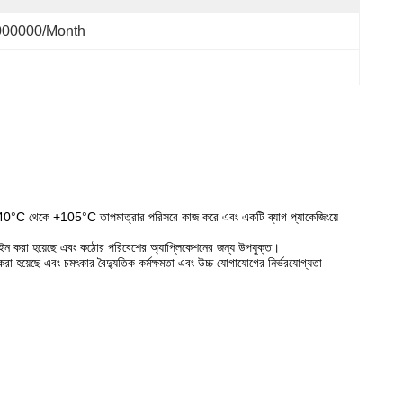
000000/month
টি -40°C থেকে +105°C তাপমাত্রার পরিসরে কাজ করে এবং একটি ব্যাগ প্যাকেজিংয়ে
জাইন করা হয়েছে এবং কঠোর পরিবেশের অ্যাপ্লিকেশনের জন্য উপযুক্ত।
রা হয়েছে এবং চমৎকার বৈদ্যুতিক কর্মক্ষমতা এবং উচ্চ যোগাযোগের নির্ভরযোগ্যতা