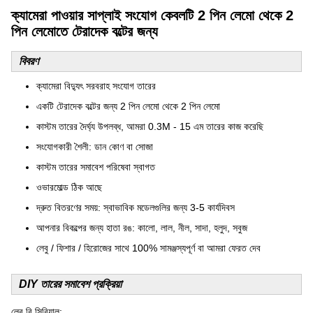
ক্যামেরা পাওয়ার সাপ্লাই সংযোগ কেবলটি 2 পিন লেমো থেকে 2
পিন লেমোতে টেরাদেক বল্টের জন্য
বিবরণ
ক্যামেরা বিদ্যুৎ সরবরাহ সংযোগ তারের
একটি টেরাদেক বল্টের জন্য 2 পিন লেমো থেকে 2 পিন লেমো
কাস্টম তারের দৈর্ঘ্য উপলব্ধ, আমরা 0.3M - 15 এম তারের কাজ করেছি
সংযোগকারী শৈলী: ডান কোণ বা সোজা
কাস্টম তারের সমাবেশ পরিষেবা স্বাগত
ওভারমোল্ড ঠিক আছে
দ্রুত বিতরণের সময়: স্বাভাবিক মডেলগুলির জন্য 3-5 কার্যদিবস
আপনার বিকল্পের জন্য হাতা রঙ: কালো, লাল, নীল, সাদা, হলুদ, সবুজ
লেবু / ফিশার / হিরোজের সাথে 100% সামঞ্জস্যপূর্ণ বা আমরা ফেরত দেব
DIY তারের সমাবেশ প্রক্রিয়া
লেবু বি সিরিয়াল: