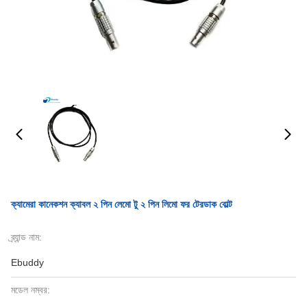
ক্যামেরা কানেকশন ক্যাবল ২ পিন লেমো টু ২ পিন লিমো ফর টেরডাক বোল্ট
ব্র্যান্ড নাম:
Ebuddy
মডেল নম্বর: