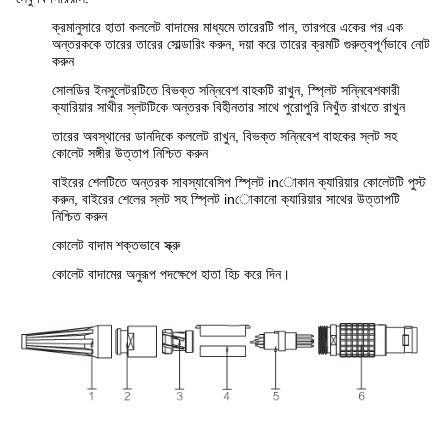
ক্রমানুসারে হাতা কললেট বাদামের মাধ্যমে তারেরটি পান, তারপরে একের পর এক
অন্তরককে তারের তারের সোল্ডারিং করুন, দয়া করে তারের ক্রমটি গুরুত্বপূর্ণভাবে নোট
করুন
সোলডির ইনসুলেটরটিতে বিভক্ত সন্নিবেশ বাহকটি রাখুন, স্প্লিট সন্নিবেশকারী
ক্যারিয়ার সাথীর স্লটটিকে অন্তরক বিহীনতার সাথে পুরোপুরি নিখুঁত রাখতে রাখুন
তারের অবস্থানের ডানদিকে কললেট রাখুন, বিভক্ত সন্নিবেশ বাহকের স্লট সহ
কোলেট সঙ্গীর উত্তাপ নিশ্চিত করুন
বাইরের শেলটিতে অন্তরক সাবস্যাবেসিপ স্প্লিট inোকান ক্যারিয়ার কোলেটটি পুস্ট
করুন, বাইরের শেলের স্লট সহ স্প্লিট inোকানো ক্যারিয়ার সাথের উত্তাপটি
নিশ্চিত করুন
কোলেট বাদাম শক্তভাবে স্ক্রু
কোলেট বাদামের অনুরূপ পদক্ষেপে হাতা হিচ করে দিন।