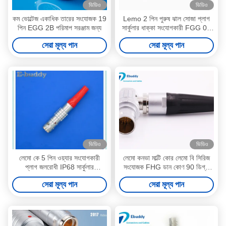
ভিডিও
ভিডিও
কম ভোল্টেজ একাধিক তারের সংযোজক 19
Lemo 2 পিন পুরুষ ঝাল সোজা প্লাগ
পিন EGG 2B পরিমাপ সরঞ্জাম জন্য
সার্কুলার ধাক্কা সংযোগকারী FGG 0B
302 CLAD52Z
সেরা মূল্য পান
সেরা মূল্য পান
ভিডিও
ভিডিও
লেমো কে 5 পিন ওয়্যার সংযোগকারী
লেমো কনভা মাল্টি কোর লেমো বি সিরিজ
প্লাগ জলরোধী IP68 সার্কুলার
সংযোজক FHG ডান কোণ 90 ডিগ্রী
সংযোগকারী৷
পুরুষ প্লাগ
সেরা মূল্য পান
সেরা মূল্য পান