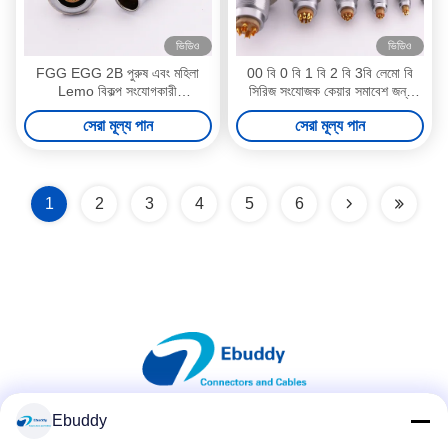
ভিডিও
ভিডিও
FGG EGG 2B পুরুষ এবং মহিলা
00 বি 0 বি 1 বি 2 বি 3বি লেমো বি
Lemo বিকল্প সংযোগকারী
সিরিজ সংযোজক কেয়ার সমাবেশ জন্য
FGG.2B.308.CLAD
বিকল্প 2-32 পিনের
সেরা মূল্য পান
সেরা মূল্য পান
EGG.2B.308.CLL
1
2
3
4
5
6
Ebuddy
সোশ্যাল মিডিয়া