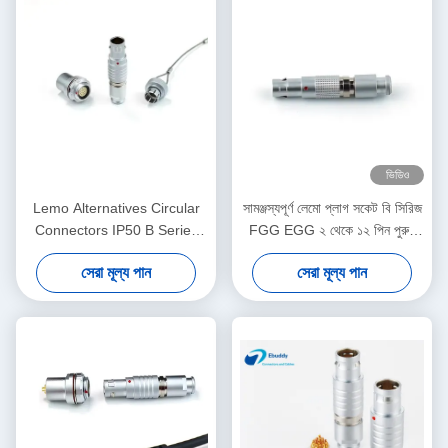
ভিডিও
Lemo Alternatives Circular
সামঞ্জস্যপূর্ণ লেমো প্লাগ সকেট বি সিরিজ
Connectors IP50 B Series
FGG EGG ২ থেকে ১২ পিন পুরুষ
Socket Plug with Dust-proof
মহিলা সংযোগকারী সোলার পাওয়ার
সেরা মূল্য পান
সেরা মূল্য পান
Cover
সিস্টেমের জন্য