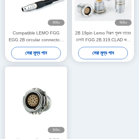
ভিডিও
ভিডিও
Compatible LEMO FGG
2B 19pin Lemo বিকল্প পুরুষ তারের
EGG 2B circular connectors
ঢালাই FGG.2B.319.CLAD জন্য
Male And Female With
প্লাগ
সেরা মূল্য পান
সেরা মূল্য পান
Customized Cable Assmebly
Manufacturer
ভিডিও