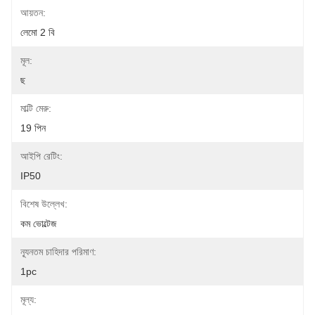
আয়তন:
লেমো 2 বি
মূল:
ছ
মাল্টি মেরু:
19 পিন
আইপি রেটিং:
IP50
বিশেষ উল্লেখ:
কম ভোল্টেজ
ন্যূনতম চাহিদার পরিমাণ:
1pc
মূল্য: