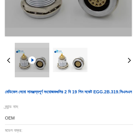
মেডিকেল লেমো সামঞ্জস্যপূর্ণ সংযোজকগুলির 2 বি 19 পিন সকেট EGG.2B.319.সিএলএল
ব্র্যান্ড নাম:
OEM
মডেল নম্বর: