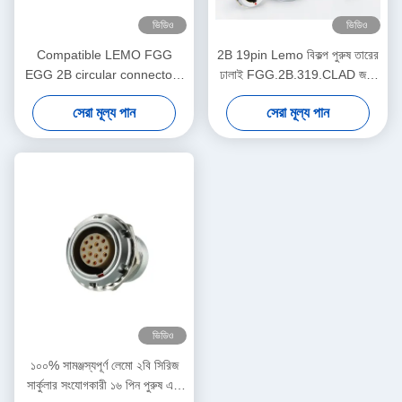
ভিডিও
ভিডিও
Compatible LEMO FGG
2B 19pin Lemo বিকল্প পুরুষ তারের
EGG 2B circular connectors
ঢালাই FGG.2B.319.CLAD জন্য
Male And Female With
প্লাগ
সেরা মূল্য পান
সেরা মূল্য পান
Customized Cable Assmebly
Manufacturer
ভিডিও
১০০% সামঞ্জস্যপূর্ণ লেমো ২বি সিরিজ
সার্কুলার সংযোগকারী ১৬ পিন পুরুষ এবং