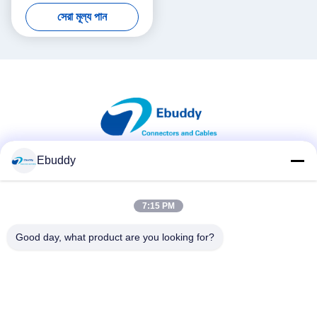
মহিলা
সেরা মূল্য পান
Ebuddy
সোশ্যাল মিডিয়া
7:15 PM
দ্রুত যোগাযোগ
Good day, what product are you looking for?
টেলিফোন
00-86-15889616824
ই-মেইল