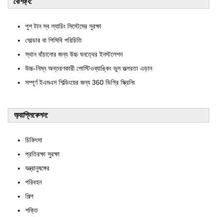
বৈশিষ্ট্য:
পুশ টান স্ব ল্যাচিং সিস্টেমের সুরক্ষা
সোল্ডার বা পিসিবি পরিচিতি
স্থান বাঁচানোর জন্য উচ্চ ঘনত্বের ইনস্টলেশন
উচ্চ-নিম্ন অন্তরণকারী পোস্টিওব্যাঙ্কিং ভুল তত্পরতা এড়ান
সম্পূর্ণ ইএমএস শিল্ডিংয়ের জন্য 360 ডিগ্রি স্ক্রিনিং
অ্যাপ্লিকেশন:
চিকিৎসা
প্রতিরক্ষা সুরক্ষা
যন্ত্রানুষঙ্গের
পরিবহন
শিল্প
শক্তি