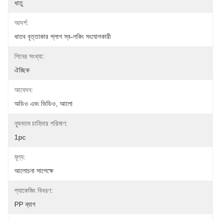
ধাতু
আদর্শ:
ধাতব বৃত্তাকার প্লাগ স্ব-লকিং সংযোগকারী
পিনের সংখ্যা:
ঐচ্ছিক
আবেদন:
অডিও এবং ভিডিও, আলো
ন্যূনতম চাহিদার পরিমাণ:
1pc
মূল্য:
আলোচনা সাপেক্ষে
প্যাকেজিং বিবরণ:
PP ব্যাগ