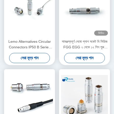
ভিডিও
Lemo Alternatives Circular
সামঞ্জস্যপূর্ণ লেমো প্লাগ সকেট বি সিরিজ
Connectors IP50 B Series
FGG EGG ২ থেকে ১২ পিন পুরুষ
Socket Plug with Dust-proof
মহিলা সংযোগকারী সোলার পাওয়ার
সেরা মূল্য পান
সেরা মূল্য পান
Cover
সিস্টেমের জন্য