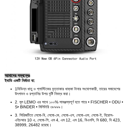
আমাদের সম্বন্ধেঃ
ইবাডি একটি নির্মাতা যা:
1বিভিন্ন ধাতু ও প্লাস্টিকের বৃত্তাকার ধাক্কা টানার সংযোগকারী, তারের সমাবেশের
উৎপাদন ও রপ্তানির উপর দৃষ্টি নিবদ্ধ করা।
2. মূল LEMO এর সাথে ১০০% সামঞ্জস্যপূর্ণ হতে পারে • FISCHER • ODU •
S• BINDER • মিলিটারি ৩৮৯৯৯।
3. সিরিজটিতে লেমো-বি, লেমো-কে, লেমো-এস, লেমো-এফ, লেমো-ই, হিরোস-
এইচআর 10 এ, লেমো-পি, এম 4, এম 12, এম 16, বিএনসি, বি 680, বি 423,
38999, 26482 রয়েছে।