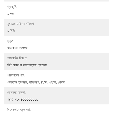
গ্যারান্টি:
১ বছর
ন্যূনতম চাহিদার পরিমাণ:
১ পিসি
মূল্য:
আলোচনা সাপেক্ষে
প্যাকেজিং বিবরণ:
পিপি ব্যাগ বা কাস্টমাইজড প্যাকেজ
পরিশোধের শর্ত:
ওয়েস্টার্ন ইউনিয়ন, মানিগ্রাম, টি/টি, এল/সি, পেপাল
যোগানের ক্ষমতা:
প্রতি মাসে 900000pcs
বিশেষভাবে তুলে ধরা: