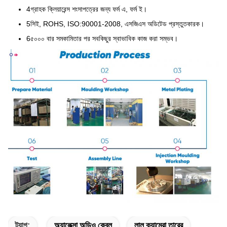
4গ্রাহক ক্লিয়ারেন্স শংসাপত্রের জন্য ফর্ম এ, ফর্ম ই।
5সিই, ROHS, ISO:90001-2008, এসজিএস অডিটেড প্রস্তুতকারক।
6৫০০০ বার সমকামিতার পর সবকিছুর স্বাভাবিক কাজ করা সম্ভব।
ট্যাগ:
অ্যালেক্সা অডিও কেবল
লাল ক্যামেরা তারের