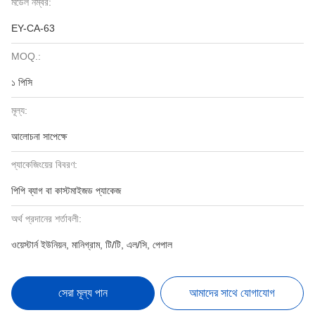
মডেল নম্বর:
EY-CA-63
MOQ.:
১ পিসি
মূল্য:
আলোচনা সাপেক্ষে
প্যাকেজিংয়ের বিবরণ:
পিপি ব্যাগ বা কাস্টমাইজড প্যাকেজ
অর্থ প্রদানের শর্তাবলী:
ওয়েস্টার্ন ইউনিয়ন, মানিগ্রাম, টি/টি, এল/সি, পেপাল
সেরা মূল্য পান
আমাদের সাথে যোগাযোগ