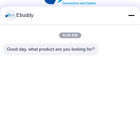
Ebuddy
সোশ্যাল মিডিয়া
8:40 AM
দ্রুত যোগাযোগ
Good day, what product are you looking for?
টেলিফোন
00-86-15889616824
ই-মেইল
Vicky@ebuddy-diycable.com
ঠিকানা
চতুর্থ তলা, 7 ম ভবন, বাওএন 36 তম শিল্প এলাকা, বাওন জেলা, শেনজেন, গুয়াংডং
প্রদেশ, চীন।
গোপনীয়তা নীতি
|
সাইট ম্যাপ