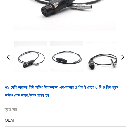
45 সেমি আলেক্সা মিনি অডিও ইন ক্যাবল এক্সএলআর 3 পিন টু লেমো 0 বি 6 পিন পুরুষ
অডিও পোর্ট ডাবল ট্র্যাক লাইন ইন
ব্র্যান্ড নাম:
OEM