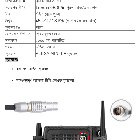
সংযোগকারী A
এক্সএলআর ৩ পিন
সংযোগকারী বি
Lemos 0B 6Pin পুরুষ সোজা/ডান কোণ
লিঙ্গ
মহিলা থেকে পুরুষ
দৈর্ঘ্য
45 সেমি / 18 ইঞ্চি (কাস্টমাইজ করা যাবে)
ক্যাবল রঙ
কালো
যোগাযোগ উপাদান
ক্রোমযুক্ত ব্রোঞ্জ
সময়কাল
৫০০০ বার সমকামিত
প্রকার
অডিও ক্যাবল
প্রয়োগ
ALEXA MINI LF ক্যামেরা
প্রয়োগঃ
ক্যামেরা অডিও ক্যাবল।
সামঞ্জস্যপূর্ণ
:
আলেক্সা মিনি এলএফ ক্যামেরা।