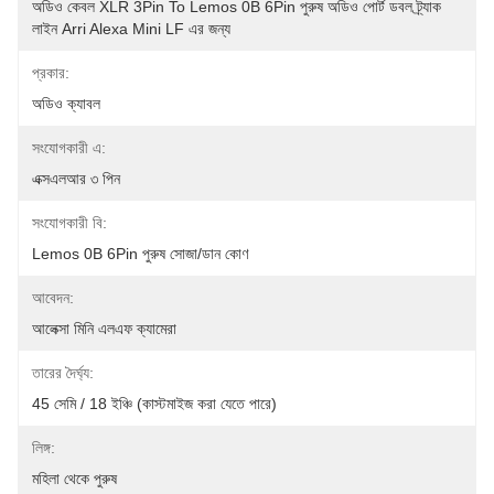
অডিও কেবল XLR 3Pin To Lemos 0B 6Pin পুরুষ অডিও পোর্ট ডবল ট্র্যাক 
লাইন Arri Alexa Mini LF এর জন্য
প্রকার:
অডিও ক্যাবল
সংযোগকারী এ:
এক্সএলআর ৩ পিন
সংযোগকারী বি:
Lemos 0B 6Pin পুরুষ সোজা/ডান কোণ
আবেদন:
আলেক্সা মিনি এলএফ ক্যামেরা
তারের দৈর্ঘ্য:
45 সেমি / 18 ইঞ্চি (কাস্টমাইজ করা যেতে পারে)
লিঙ্গ:
মহিলা থেকে পুরুষ