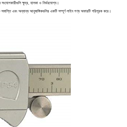
ংযোগকারীগুলি ক্ষুদ্র, হালকা ও নির্ভরযোগ্য।
োধক সমাপ্তি এবং অন্যান্য আনুষাঙ্গিকগুলির একটি সম্পূর্ণ লাইন পণ্য অফারটি পরিপূরক করে।