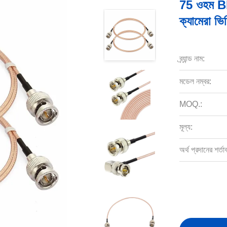
75 ওহম B
ক্যামেরা ভি
ব্র্যান্ড নাম:
মডেল নম্বর:
MOQ.:
মূল্য:
অর্থ প্রদানের শর্তা