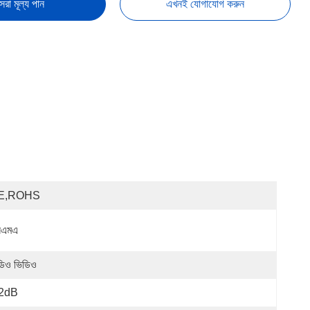
েরা মূল্য পান
এখনই যোগাযোগ করুন
E,ROHS
সএমএ
িও ভিডিও
.2dB