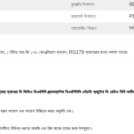
কন্ডাক্টর উপাদান:
99
জ্যাকেট উপাদান:
P
প্যাকেজিং বিবরণ:
পি
বল
, 
১ মিটার আর জি ১৭৯ কোএক্সিয়াল ক্যাবল
, 
RG179 ক্যামেরার জন্য সমাক্ষ তারের
ক্যামেরা ডি ভিডিও বিএমসিসি ব্ল্যাকম্যাগিক বিএমপিসিসি এইচডি অ্যান্টেনা ডি রেডিও সিবি নমনীয
ে দ্রুত সংযোগ এবং সংযোগ বিচ্ছিন্ন করার অনুমতি দেয়।
ি শৈলীতে বিভিন্ন ধরণের আরজি এবং শিল্প মানের তারের জন্য উপযুক্ত।