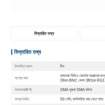
বিস্তারিত তথ্য
বিস্তারিত তথ্য
উৎপত্তি স্থল:
চীন
ক্যামেরা ভিডিও রেকর্ডার সরঞ্জামে
পণ্যের নাম:
Ohm BNC কেবল 3ft/1m RG179 
সংযোগকারী বি:
SMA পুরুষ/ SMA মহিলা
তারের দৈর্ঘ্য:
50 সেমি, কাস্টমাইজ করা যেতে পারে