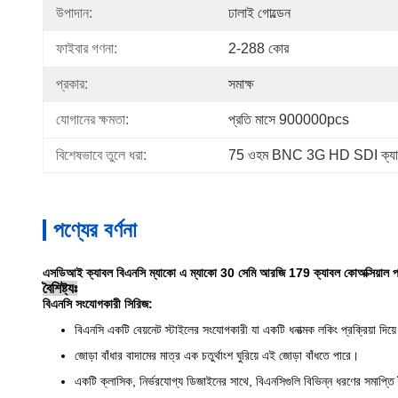
উপাদান:
ঢালাই গোল্ডেন
ফাইবার গণনা:
2-288 কোর
প্রকার:
সমাক্ষ
যোগানের ক্ষমতা:
প্রতি মাসে 900000pcs
বিশেষভাবে তুলে ধরা:
75 ওহম BNC 3G HD SDI ক্যা
পণ্যের বর্ণনা
এসডিআই ক্যাবল বিএনসি ম্যাকো এ ম্যাকো 30 সেমি আরজি 179 ক্যাবল কোঅক্সিয়াল প্যারা 
বৈশিষ্ট্যঃ
বিএনসি সংযোগকারী সিরিজ:
বিএনসি একটি বেয়নেট স্টাইলের সংযোগকারী যা একটি ধনাত্মক লকিং প্রক্রিয়া দিয়
জোড়া বাঁধার বাদামের মাত্র এক চতুর্থাংশ ঘুরিয়ে এই জোড়া বাঁধতে পারে।
একটি ক্লাসিক, নির্ভরযোগ্য ডিজাইনের সাথে, বিএনসিগুলি বিভিন্ন ধরণের সমাপ্ত