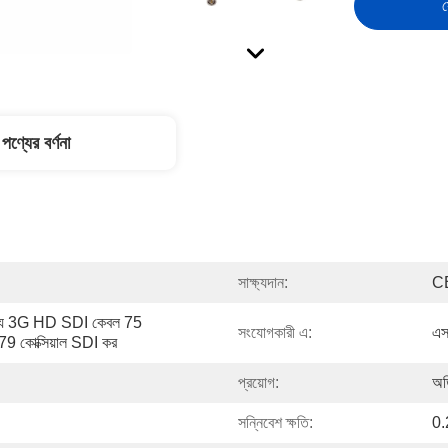
স
পণ্যের বর্ণনা
সাক্ষ্যদান:
C
র জন্য 3G HD SDI কেবল 75 
সংযোগকারী এ:
এ
কোক্সিয়াল SDI কর
প্রয়োগ:
অড
সন্নিবেশ ক্ষতি:
0