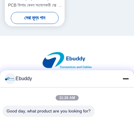
PCB ফিশার কেবল সংযোগকারী সোল্ডার
শৈলী
সেরা মূল্য পান
Ebuddy
সোশ্যাল মিডিয়া
11:26 AM
দ্রুত যোগাযোগ
Good day, what product are you looking for?
টেলিফোন
00-86-15889616824