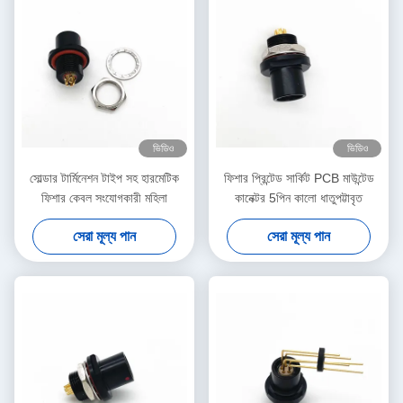
ভিডিও
ভিডিও
সোল্ডার টার্মিনেশন টাইপ সহ হারমেটিক
ফিশার প্রিন্টেড সার্কিট PCB মাউন্টেড
ফিশার কেবল সংযোগকারী মহিলা
কানেক্টর 5পিন কালো ধাতুপট্টাবৃত
সেরা মূল্য পান
সেরা মূল্য পান