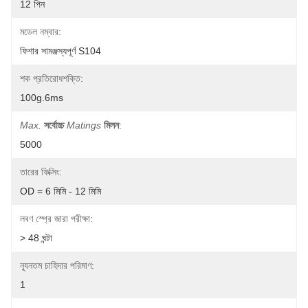
12 পিন
মডেল নম্বার:
ফিশার সামঞ্জস্যপূর্ণ S104
শক প্রতিরোধশক্তি:
100g.6ms
Max.
সর্বোচ্চ
Matings
মিলন
:
5000
তারের ফিক্সিং:
OD = 6 মিমি - 12 মিমি
লবণ স্প্রে জারা পরীক্ষা:
> 48 ঘন্টা
ন্যূনতম চাহিদার পরিমাণ:
1