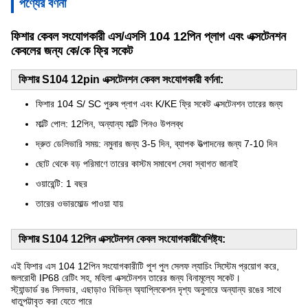
পণ্যের বর্ণনা
ফিশার কেবল সংযোগকারী এস/এসসি 104 12পিন প্লাগ এবং এক্সটেনশন
কেবলের জন্য কে/কে ফ্রি সকেট
ফিশার S104 12pin এক্সটেনশন কেবল সংযোগকারী বর্ণনা:
ফিশার 104 S/ SC পুরুষ প্লাগ এবং K/KE ফ্রি সকেট এক্সটেনশন তারের জন্য
মাল্টি পোল: 12পিন, অন্যান্য মাল্টি পিনও উপলব্ধ
দ্রুত ডেলিভারি সময়: নমুনার জন্য 3-5 দিন, ব্যাপক উত্পাদনের জন্য 7-10 দিন
ছোট থেকে বড় পরিমাণে তারের কাস্টম সমাবেশ সেবা স্বাগত জানাই
ওয়ারেন্টি: 1 বছর
তারের ওভারমোল্ড পাওয়া যায়
ফিশার S104 12পিন এক্সটেনশন কেবল সংযোগকারী
বৈশিষ্ট্য:
এই ফিশার এস 104 12পিন সংযোগকারীটি পুশ পুল সেলফ ল্যাচিং সিস্টেম প্রয়োগ করে,
জলরোধী IP68 রেটিং সহ, মহিলা এক্সটেনশন তারের জন্য বিনামূল্যে সকেট।
স্ট্যান্ডার্ড রঙ সিলভার, এছাড়াও বিভিন্ন অ্যাপ্লিকেশন দৃশ্য অনুসারে অন্যান্য রঙের সাথে
ধাতুপট্টাবৃত করা যেতে পারে