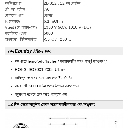
কনফিগারেশন
2B.312 : 12 কম ভোল্টেজ
রেট করা বর্তমান
7A
যোগাযোগ ধরন
সোল্ডার
R (সর্বোচ্চ)
6.1 mOhm
Vtest (যোগাযোগ-শেল)
1350 V (AC), 1910 V (DC)
সহনশীলতা (শেল)
5000
তাপমাত্রা (মিনিট/সর্বোচ্চ)
-55°C / +250°C
কেন Ebuddy নির্বাচন করুন
কম খরচে lemo/odu/fischer/ সংযোগকারীর সাথে সম্পূর্ণ সামঞ্জস্যপূর্ণ
ROHS,ISO9001:2008,UL মান
সংক্ষিপ্ত প্রসবের সময়: সাধারণত 7-10 দিন
কারখানাটি 5000 সেট/সপ্তাহ উত্পাদন করতে পারে
নমুনাগুলি প্রথমে চেক করার প্রস্তাব দেয়
12 পিন লেমো সার্কুলার কেবল সংযোগকারী
আকার এবং অঙ্কন: