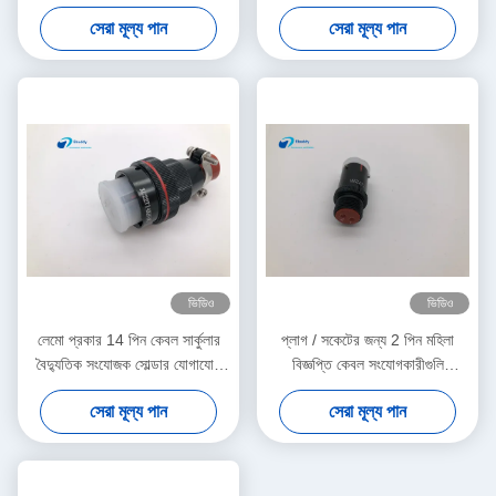
জেডএইচ 5000 ম্যাটিং সাইকেল
14 কেএইচপি
সেরা মূল্য পান
সেরা মূল্য পান
ভিডিও
ভিডিও
লেমো প্রকার 14 পিন কেবল সার্কুলার
প্লাগ / সকেটের জন্য 2 পিন মহিলা
বৈদ্যুতিক সংযোজক সোল্ডার যোগাযোগ
বিজ্ঞপ্তি কেবল সংযোগকারীগুলি
XC22T14KH ডাব্লু
XC14Y2ZH লেমো ডাস্ট ক্যাপ
সেরা মূল্য পান
সেরা মূল্য পান