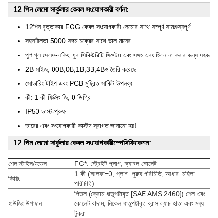
12 পিন লেমো সার্কুলার কেবল সংযোগকারী বর্ণনা:
12পিন বৃত্তাকার FGG কেবল সংযোগকারী লেমোর সাথে সম্পূর্ণ সামঞ্জস্যপূর্ণ
সহনশীলতা 5000 সঙ্গম চক্রের সাথে ভাল মানের
পুশ পুল সেলফ-লকিং, খুব সিকিউরিটি সিস্টেম এবং সঙ্গম এবং মিলন না করার জন্য সহজ
2B সাইজ, 00B,0B,1B,3B,4Bও তৈরি করেছে
সোডারিং টাইপ এবং PCB মুদ্রিত সার্কিট উপলব্ধ
কী: 1 কী ফিক্সিং জি, 0 ডিগ্রি
IP50 ডাস্ট-প্রুফ
তারের এবং সংযোগকারী কাস্টম স্বাগত জানানো হয়!
12 পিন লেমো সার্কুলার কেবল সংযোগকারী
স্পেসিফিকেশন:
শেল স্টাইল/মডেল
FG*: স্ট্রেইট প্লাগ, ক্যাবল কোলেট
1 কী (আলফা=0, প্লাগ: পুরুষ পরিচিতি, আধার: মহিলা
কিয়িং
পরিচিতি)
পিতল (ক্রোম ধাতুপট্টাবৃত [SAE AMS 2460]) শেল এবং
হাউজিং উপাদান
কোলেট বাদাম, নিকেল ধাতুপট্টাবৃত ব্রাস ল্যাচ হাতা এবং মধ্য
টুকরা