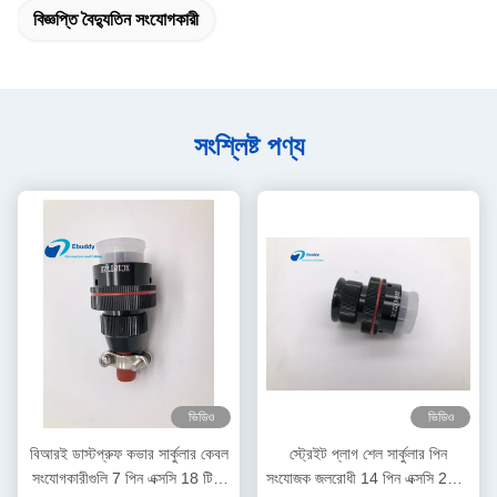
বিজ্ঞপ্তি বৈদ্যুতিন সংযোগকারী
সংশ্লিষ্ট পণ্য
ভিডিও
ভিডিও
বিআরই ডাস্টপ্রুফ কভার সার্কুলার কেবল
স্ট্রেইট প্লাগ শেল সার্কুলার পিন
সংযোগকারীগুলি 7 পিন এক্সসি 18 টি 7
সংযোজক জলরোধী 14 পিন এক্সসি 22 টি