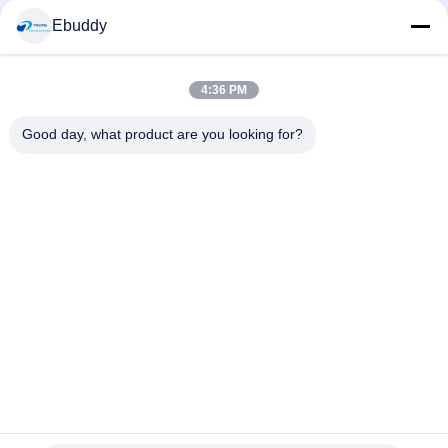
Ebuddy
সোশ্যাল মিডিয়া
4:36 PM
দ্রুত যোগাযোগ
Good day, what product are you looking for?
টেলিফোন
00-86-15889616824
ই-মেইল
Vicky@ebuddy-diycable.com
ঠিকানা
চতুর্থ তলা, 7 ম ভবন, বাওএন 36 তম শিল্প এলাকা, বাওন জেলা, শেনজেন, গুয়াংডং
প্রদেশ, চীন।
গোপনীয়তা নীতি
|
সাইট ম্যাপ