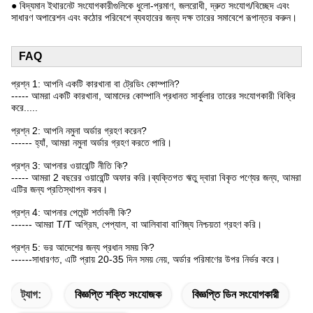
● বিদ্যমান ইথারনেট সংযোগকারীগুলিকে ধুলো-প্রমাণ, জলরোধী, দ্রুত সংযোগ/বিচ্ছেদ এবং
সাধারণ অপারেশন এবং কঠোর পরিবেশে ব্যবহারের জন্য দক্ষ তারের সমাবেশে রূপান্তর করুন।
FAQ
প্রশ্ন 1: আপনি একটি কারখানা বা ট্রেডিং কোম্পানি?
----- আমরা একটি কারখানা, আমাদের কোম্পানি প্রধানত সার্কুলার তারের সংযোগকারী বিক্রি
করে.....
প্রশ্ন 2: আপনি নমুনা অর্ডার গ্রহণ করেন?
------ হ্যাঁ, আমরা নমুনা অর্ডার গ্রহণ করতে পারি।
প্রশ্ন 3: আপনার ওয়ারেন্টি নীতি কি?
----- আমরা 2 বছরের ওয়ারেন্টি অফার করি।ব্যক্তিগত ঋতু দ্বারা বিকৃত পণ্যের জন্য, আমরা
এটির জন্য প্রতিস্থাপন করব।
প্রশ্ন 4: আপনার পেমেন্ট শর্তাবলী কি?
------ আমরা T/T অগ্রিম, পেপ্যাল, বা আলিবাবা বাণিজ্য নিশ্চয়তা গ্রহণ করি।
প্রশ্ন 5: ভর আদেশের জন্য প্রধান সময় কি?
------সাধারণত, এটি প্রায় 20-35 দিন সময় নেয়, অর্ডার পরিমাণের উপর নির্ভর করে।
ট্যাগ:
বিজ্ঞপ্তি শক্তি সংযোজক
বিজ্ঞপ্তি ডিন সংযোগকারী