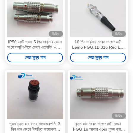
ভিডিও
ভিডিও
IP50 ডাস্ট প্রুফ 5 পিন সার্কুলার কেবল
16 পিন সার্কুলার কেবল সংযোগকারী
সংযোগকারীগুলিকে কেবল ওয়েবলিং FGG
Lemo FGG.1B.316 Red Evf
1B 305 এর জন্য
তারের জন্য
সেরা মূল্য পান
সেরা মূল্য পান
ভিডিও
পুরুষ বৃত্তাকার ধাতব সংযোজকগুলি, 3
বৃত্তাকার কেবল সংযোগকারী লেমো
পিন ডান কোণে বিজ্ঞপ্তি সংযোগকারী
FGG 1b আকার 4pin পুরুষ প্লাগ