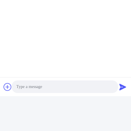
সোল্ডার টার্মিনেশন টাইপ সহ হারমেটিক
ফিশার প্রিন্টেড সার্কিট PCB মাউন্টেড
ফিশার কেবল সংযোগকারী মহিলা
কানেক্টর 5পিন কালো ধাতুপট্টাবৃত
সেরা মূল্য পান
সেরা মূল্য পান
ভিডিও
ভিডিও
IP68 পুরুষ ফিশার কেবল সংযোগকারী 5
বাস্তব প্যানেলের জন্য পিসিবি মাউন্ট
পিন ফ্রন্ট প্রজেক্টিং আধার
ফিশার সোল্ডার কেবল সংযোগকারী ডান
কোণ
Photo
সেরা মূল্য পান
সেরা মূল্য পান