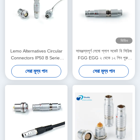
ভিডিও
Lemo Alternatives Circular
সামঞ্জস্যপূর্ণ লেমো প্লাগ সকেট বি সিরিজ
Connectors IP50 B Series
FGG EGG ২ থেকে ১২ পিন পুরুষ
Socket Plug with Dust-proof
মহিলা সংযোগকারী সোলার পাওয়ার
সেরা মূল্য পান
সেরা মূল্য পান
Cover
সিস্টেমের জন্য