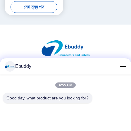
মহিলা
সেরা মূল্য পান
Ebuddy
সোশ্যাল মিডিয়া
4:55 PM
দ্রুত যোগাযোগ
Good day, what product are you looking for?
টেলিফোন
00-86-15889616824
ই-মেইল