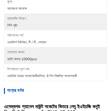
মূল্য:
আলোচনা সাপেক্ষে
প্যাকেজিং বিবরণ:
পিপি পৃষ্ঠা
পরিশোধের শর্ত:
ওয়েস্টার্ন ইউনিয়ন, টি / টি, পেপ্যাল
যোগানের ক্ষমতা:
প্রতি মাসের 10000pcs
বিশেষভাবে তুলে ধরা:
একাধিক তারের সংযোগকারীগুলিকে
, 
9 পিন বিজ্ঞপ্তি সংযোগকারী
পণ্যের বর্ণনা
এসেম্বলড প্যানেল মাউন্ট সকেটের ভিতরে লেবু ইএইচজি কনুই