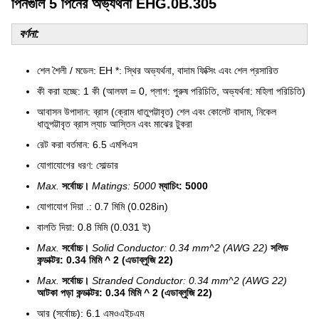
পিনগুলি 5 পিনের অভ্যর্থনা EHG.0B.305
বর্ণনা:
শেল শৈলী / মডেল: EH *: স্থির অভ্যর্থনা, বাদাম ফিক্সিং এবং শেল প্রসারিত
কী করা হচ্ছে: 1 কী (আলফা = 0, প্লাগ: পুরুষ পরিচিতি, অভ্যর্থনা: মহিলা পরিচিতি)
আবাসন উপাদান: ব্রাস (ক্রোম ধাতুপট্টাবৃত) শেল এবং কোলেট বাদাম, নিকেল
ধাতুপট্টাবৃত ব্রাস ল্যাচ আস্তিন এবং মাঝের টুকরা
রেট করা বর্তমান: 6.5 এমপিএস
যোগাযোগের ধরণ: সোল্ডার
Max.
সর্বোচ্চ।
Matings: 5000
ম্যাচিং: 5000
যোগাযোগ দিয়া .: 0.7 মিমি (0.028in)
বালতি দিয়া: 0.8 মিমি (0.031 ই)
Max.
সর্বোচ্চ।
Solid Conductor: 0.34 mm^2 (AWG 22)
সলিড
কন্ডাক্টর: 0.34 মিমি ^ 2 (এডাব্লুজি 22)
Max.
সর্বোচ্চ।
Stranded Conductor: 0.34 mm^2 (AWG 22)
আটকা পড়া কন্ডাক্টর: 0.34 মিমি ^ 2 (এডাব্লুজি 22)
আর (সর্বোচ্চ): 6.1 এমওএইচএম