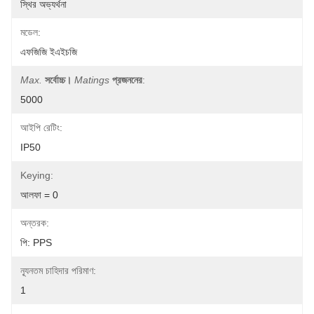
স্থির অভ্যর্থনা
মডেল:
এফজিজি ইএইচজি
Max.
সর্বোচ্চ।
Matings
প্রজননের
:
5000
আইপি রেটিং:
IP50
Keying:
আলফা = 0
অন্তরক:
পি: PPS
ন্যূনতম চাহিদার পরিমাণ:
1