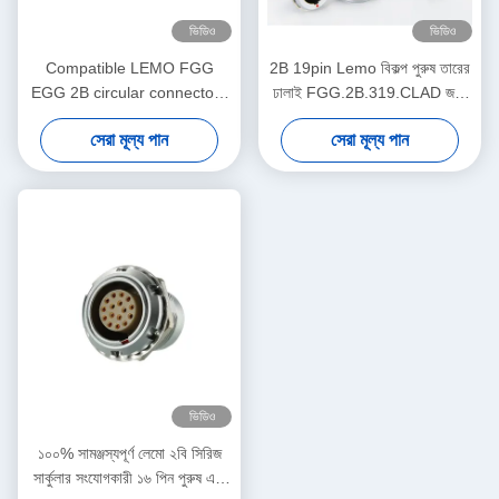
ভিডিও
ভিডিও
Compatible LEMO FGG
2B 19pin Lemo বিকল্প পুরুষ তারের
EGG 2B circular connectors
ঢালাই FGG.2B.319.CLAD জন্য
Male And Female With
প্লাগ
সেরা মূল্য পান
সেরা মূল্য পান
Customized Cable Assmebly
Manufacturer
ভিডিও
১০০% সামঞ্জস্যপূর্ণ লেমো ২বি সিরিজ
সার্কুলার সংযোগকারী ১৬ পিন পুরুষ এবং