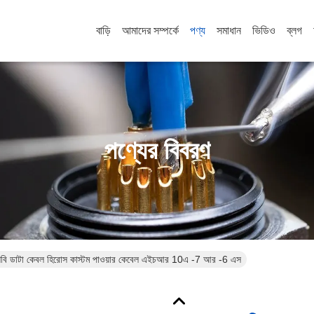
বাড়ি
আমাদের সম্পর্কে
পণ্য
সমাধান
ভিডিও
ব্লগ
পণ্যের বিবরণ
বি ডাটা কেবল হিরোস কাস্টম পাওয়ার কেবেল এইচআর 10এ -7 আর -6 এস