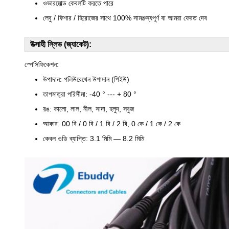
ওভারমোল্ড কেবলটি করতে পারে
লেবু / ফিশার / হিরোজের সাথে 100% সামঞ্জস্যপূর্ণ বা আমরা ফেরত দেব
উত্সাহী স্লিভ (জ্যাকেট):
স্পেসিফিকেশন:
উপাদান: পলিউরেথেন উপাদান (পিইউ)
তাপমাত্রা পরিসীমা: -40 ° --- + 80 °
রঙ: কালো, লাল, নীল, সাদা, হলুদ, সবুজ
আকার: 00 বি / 0 বি / 1 বি / 2 বি, 0 কে / 1 কে / 2 কে
কেবল ওডি ব্যাপ্তি: 3.1 মিমি — 8.2 মিমি