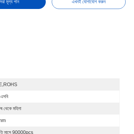
েরা মূল্য পান
এখনই যোগাযোগ করুন
E,ROHS
এসবি
রুষ থেকে মহিলা
mm
রতি মাসে 90000pcs