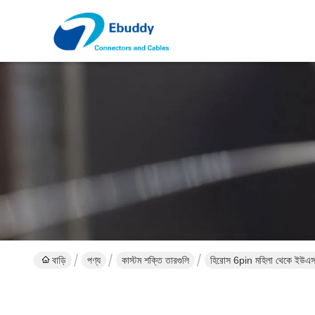
বাড়ি
পণ্য
কাস্টম শক্তি তারগুলি
হিরোস 6pin মহিলা থেকে ইউএস