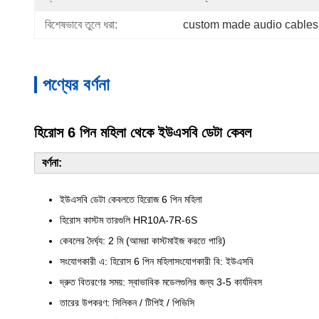
বিশেষভাবে তুলে ধরা:
custom made audio cables
পণ্যের বর্ণনা
হিরোস 6 পিন মহিলা থেকে ইউএসবি ডেটা কেবল
বর্ণনা:
ইউএসবি ডেটা কেবলতে হিরোজ 6 পিন মহিলা
হিরোস কাস্টম তারগুলি HR10A-7R-6S
কেবলের দৈর্ঘ্য: 2 মি (আমরা কাস্টমাইজ করতে পারি)
সংযোগকারী এ:
হিরোস 6 পিন মহিলা
সংযোগকারী বি: ইউএসবি
দ্রুত বিতরণের সময়: স্বাভাবিক মডেলগুলির জন্য 3-5 কার্যদিবস
তারের উপকরণ: সিলিকন / টিপিই / পিভিসি