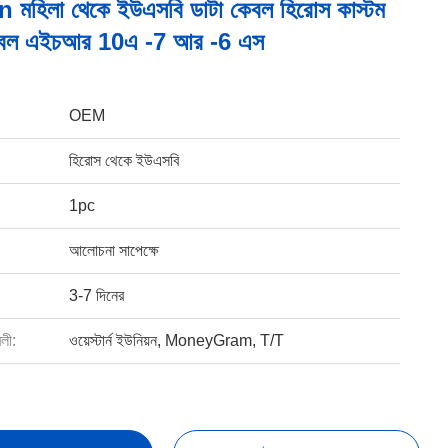
 মহিলা থেকে ইউএসবি ডাটা কেবল হিরোস কাস্টম
েবেল এইচআর 10এ -7 আর -6 এস
OEM
হিরোস থেকে ইউএসবি
1pc
আলোচনা সাপেক্ষে
3-7 দিনের
বলী:
ওয়েস্টার্ন ইউনিয়ন, MoneyGram, T/T