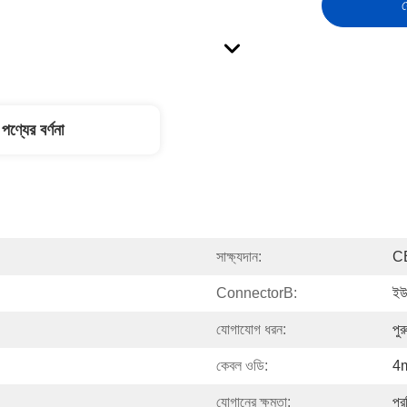
স
পণ্যের বর্ণনা
সাক্ষ্যদান:
C
ConnectorB:
ইউ
যোগাযোগ ধরন:
পু
কেবল ওডি:
4
যোগানের ক্ষমতা:
প্