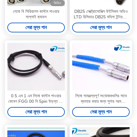
ভিডিও
লেমো বি সিরিয়ালস কাস্টম পাওয়ার
DB25 লেক্ট্রোসোনিক্স উইসিকম অডিও
সাপ্লাই ক্যাবল
LTD রিসিভার DB25 মহিলা ইন্টারফেস
অডিও আউটপুট Dtap XLR 3Pin
সেরা মূল্য পান
সেরা মূল্য পান
পাওয়ার সাপ্লাই ক্যাবল
0.5 এম 1 এম লিমো কাস্টম পাওয়ার
লিমো সামঞ্জস্যপূর্ণ সংযোজকগুলির সাথে
কেবেল FGG 00 বি 5pin উড়ন্ত ঢাল
ব্যবহার করার জন্য সুপার নরম
FGG.00.305.CLAD সঙ্গে তারের
flexibale medcal জন্য কাস্টম
সেরা মূল্য পান
সেরা মূল্য পান
নেতৃস্থানীয়
শক্তি তারগুলি