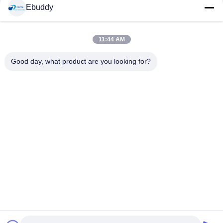
Ebuddy
সোশ্যাল মিডিয়া
11:44 AM
দ্রুত যোগাযোগ
Good day, what product are you looking for?
টেলিফোন
00-86-15889616824
ই-মেইল
Vicky@ebuddy-diycable.com
ঠিকানা
চতুর্থ তলা, 7 ম ভবন, বাওএন 36 তম শিল্প এলাকা, বাওন জেলা, শেনজেন, গুয়াংডং
প্রদেশ, চীন।
গোপনীয়তা নীতি
|
সাইট ম্যাপ
চীন ভালো মানের বিজ্ঞপ্তি তারের সংযোজকগুলির সরবরাহকারী। কপিরাইট © 2017-2026