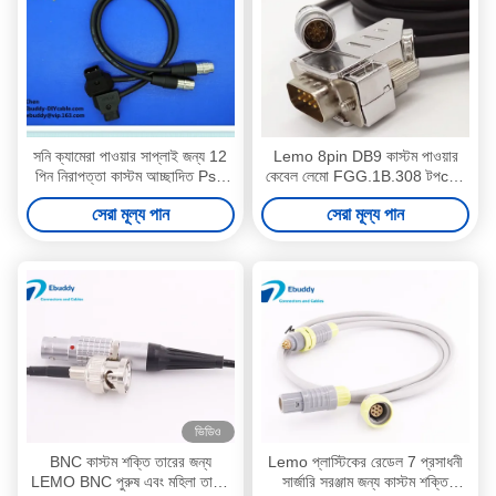
সনি ক্যামেরা পাওয়ার সাপ্লাই জন্য 12
Lemo 8pin DB9 কাস্টম পাওয়ার
পিন নিরাপত্তা কাস্টম আচ্ছাদিত Psu
কেবেল লেমো FGG.1B.308 টপcon
তারের
মোট স্টেশন জন্য পুরুষ তারের
সেরা মূল্য পান
সেরা মূল্য পান
ভিডিও
BNC কাস্টম শক্তি তারের জন্য
Lemo প্লাস্টিকের রেডেল 7 প্রসাধনী
LEMO BNC পুরুষ এবং মহিলা তারের
সার্জারি সরঞ্জাম জন্য কাস্টম শক্তি