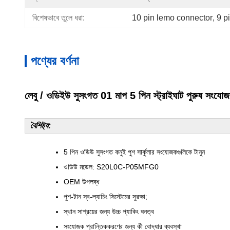
বিশেষভাবে তুলে ধরা:
10 pin lemo connector
, 
9 p
পণ্যের বর্ণনা
লেবু / ওডিইউ সুসংগত 01 মাপ 5 পিন স্ট্রাইঘাট পুরু
বৈশিষ্ট্য:
5 পিন ওডিউ সুসংগত কনুই পুশ সার্কুলার সংযোজকগুলিকে টানুন
ওডিউ মডেল: S20L0C-P05MFG0
OEM উপলব্ধ
পুশ-টান স্ব-ল্যাচিং সিস্টেমের সুরক্ষা;
স্থান সাশ্রয়ের জন্য উচ্চ প্যাকিং ঘনত্ব
সংযোজক প্রান্তিককরণের জন্য কী বোদ্ধার ব্যবস্থা