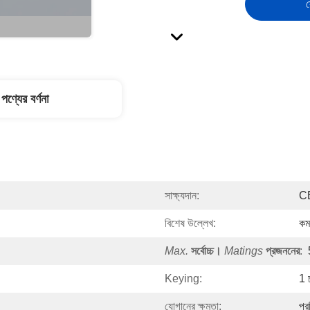
স
পণ্যের বর্ণনা
সাক্ষ্যদান:
C
বিশেষ উল্লেখ:
কম
Max.
সর্বোচ্চ।
Matings
প্রজননের
:
Keying:
1 চ
যোগানের ক্ষমতা:
প্