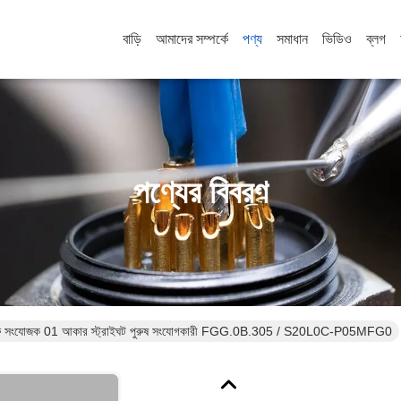
বাড়ি
আমাদের সম্পর্কে
পণ্য
সমাধান
ভিডিও
ব্লগ
পণ্যের বিবরণ
মেরু সংযোজক 01 আকার স্ট্রাইঘট পুরুষ সংযোগকারী FGG.0B.305 / S20L0C-P05MFG0