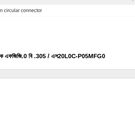
in circular connector
ষ সংযোজক এফজিজি.0 বি .305 / এস20L0C-P05MFG0