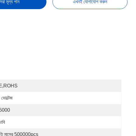
েরা মূল্য পান
এখনই যোগাযোগ করুন
E,ROHS
 ভোল্টেজ
5000
াবি
রতি মাসের 500000pcs