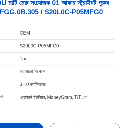
 মাল্টি মেরু সংযোজক 01 আকার স্ট্রাইঘট পুরুষ
রী FGG.0B.305 / S20L0C-P05MFG0
OEM
S20L0C-P05MFG0
1pc
আলোচনা সাপেক্ষে
3-10 কার্যদিবসের
বলী:
ওয়েস্টার্ন ইউনিয়ন, MoneyGram, T/T, পে