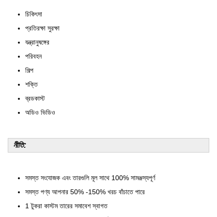
চিকিৎসা
প্রতিরক্ষা সুরক্ষা
যন্ত্রানুষঙ্গের
পরিবহন
শিল্প
শক্তি
ব্রডকাস্ট
অডিও ভিডিও
নীতি:
সমস্ত সংযোজক এবং তারগুলি মূল সাথে 100% সামঞ্জস্যপূর্ণ
সমস্ত পণ্য আপনার 50% -150% খরচ বাঁচাতে পারে
1 টুকরা কাস্টম তারের সমাবেশ স্বাগত