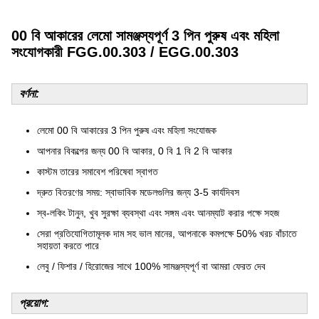
00 বি আকারের লেমো সামঞ্জস্যপূর্ণ 3 পিন পুরুষ এবং মহিলা
সংযোগকারী FGG.00.303 / EGG.00.303
বর্ণনা:
লেমো 00 বি আকারের 3 পিন পুরুষ এবং মহিলা সংযোজক
আপনার বিকল্পের জন্য 00 বি আকার, 0 বি 1 বি 2 বি আকার
কাস্টম তারের সমাবেশ পরিষেবা স্বাগত
দ্রুত বিতরণের সময়: স্বাভাবিক মডেলগুলির জন্য 3-5 কার্যদিবস
স্ব-লকিং টানুন, খুব সুরক্ষা ব্যবস্থা এবং সঙ্গম এবং আনম্যাট করার পক্ষে সহজ
সেরা প্রতিযোগিতামূলক দাম সহ ভাল মানের, আপনাকে কমপক্ষে 50% খরচ বাঁচাতে
সহায়তা করতে পারে
লেবু / ফিশার / হিরোজের সাথে 100% সামঞ্জস্যপূর্ণ বা আমরা ফেরত দেব
প্রয়োগ: