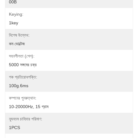
00B
Keying:
1key
বিশেষ উল্লেখ:
কম ভোল্টেজ
সহনশীলতা (শেল):
5000 সঙ্গমের চক্র
শক প্রতিরোধশক্তি:
100g.6ms
কম্পনের পুনরুত্থান:
10-20000Hz, 15 গ্রাম
ন্যূনতম চাহিদার পরিমাণ:
1PCS