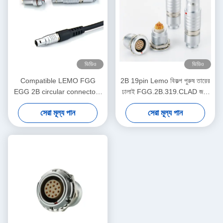
ভিডিও
ভিডিও
Compatible LEMO FGG
2B 19pin Lemo বিকল্প পুরুষ তারের
EGG 2B circular connectors
ঢালাই FGG.2B.319.CLAD জন্য
Male And Female With
প্লাগ
সেরা মূল্য পান
সেরা মূল্য পান
Customized Cable Assmebly
Manufacturer