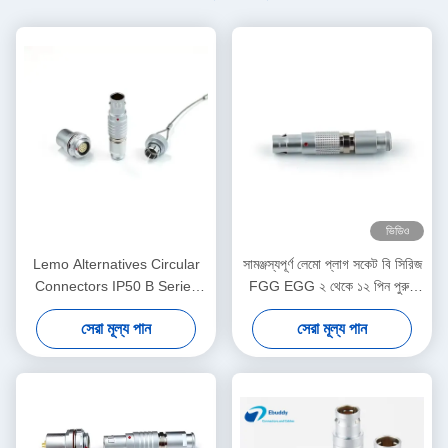
ভিডিও
Lemo Alternatives Circular
সামঞ্জস্যপূর্ণ লেমো প্লাগ সকেট বি সিরিজ
Connectors IP50 B Series
FGG EGG ২ থেকে ১২ পিন পুরুষ
Socket Plug with Dust-proof
মহিলা সংযোগকারী সোলার পাওয়ার
সেরা মূল্য পান
সেরা মূল্য পান
Cover
সিস্টেমের জন্য