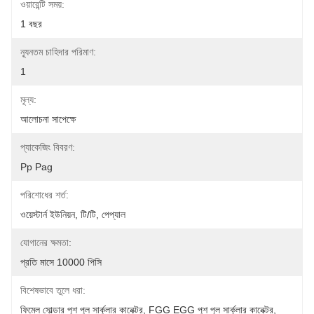
ওয়ারেন্টি সময়:
1 বছর
ন্যূনতম চাহিদার পরিমাণ:
1
মূল্য:
আলোচনা সাপেক্ষে
প্যাকেজিং বিবরণ:
Pp Pag
পরিশোধের শর্ত:
ওয়েস্টার্ন ইউনিয়ন, টি/টি, পেপ্যাল
যোগানের ক্ষমতা:
প্রতি মাসে 10000 পিসি
বিশেষভাবে তুলে ধরা:
ফিমেল সোল্ডার পুশ পুল সার্কুলার কানেক্টর
, 
FGG EGG পুশ পুল সার্কুলার কানেক্টর
, 