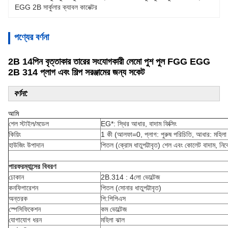
EGG 2B সার্কুলার ক্যাবল কানেক্টর
পণ্যের বর্ণনা
2B 14পিন বৃত্তাকার তারের সংযোগকারী লেমো পুশ পুল FGG EGG
2B 314 প্লাগ এবং শিল্প সরঞ্জামের জন্য সকেট
বর্ণনা:
আমি
শেল স্টাইল/মডেল
EG*: স্থির আধার, বাদাম ফিক্সিং
কিয়িং
1 কী (আলফা=0, প্লাগ: পুরুষ পরিচিতি, আধার: মহিলা
হাউজিং উপাদান
পিতল (ক্রোম ধাতুপট্টাবৃত) শেল এবং কোলেট বাদাম, নিকেল
পারফরম্যান্সের বিবরণ
ঢোকান
2B.314 : 4লো ভোল্টেজ
কনফিগারেশন
পিতল (সোনার ধাতুপট্টাবৃত)
অন্তরক
পি:পিপিএস
স্পেসিফিকেশন
কম ভোল্টেজ
যোগাযোগ ধরন
মহিলা ঝাল