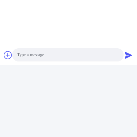
ভিডিও
ভিডিও
লেমো EXG সমকোণ PCB সকেট পুল
লেমো ইএক্সজি রাইট অ্যাঙ্গেল পিসিবি
সার্কুলার সংযোগকারী EXG.1B.310
সকেট EXG.0B.1B.302 3 4 5 6
7 8 9 10 পিন
সেরা মূল্য পান
সেরা মূল্য পান
Photo
Video Call
Audio Call