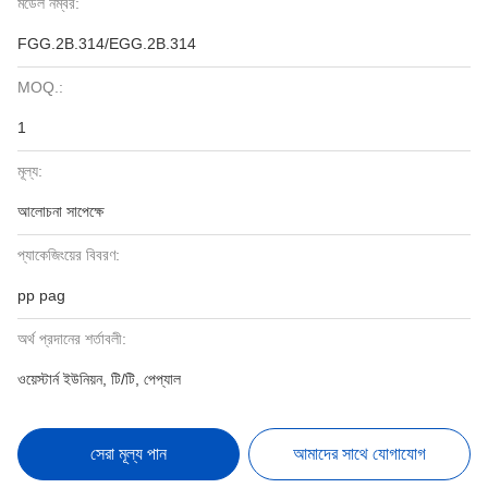
মডেল নম্বর:
FGG.2B.314/EGG.2B.314
MOQ.:
1
মূল্য:
আলোচনা সাপেক্ষে
প্যাকেজিংয়ের বিবরণ:
pp pag
অর্থ প্রদানের শর্তাবলী:
ওয়েস্টার্ন ইউনিয়ন, টি/টি, পেপ্যাল
সেরা মূল্য পান
আমাদের সাথে যোগাযোগ