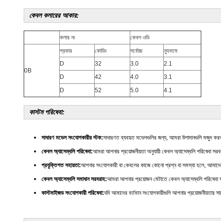
কেবল কলারের আকার:
কলার নং
কেবল ওডি
প্রকার
কোডিং
সর্বোচ্চ
ন্যূনতম
D
32
3.0
2.1
0B
D
42
4.0
3.1
D
52
5.0
4.1
কাস্টম পরিষেবা:
সাধারণ মডেল সংযোগকারীর স্টক:
সাধারণত ব্যবহৃত মডেলগুলির জন্য, আমরা উপাদানগুলি মজুদ কর
কেবল অ্যাসেম্বলি পরিষেবা:
আমরা আপনার প্রয়োজনীয়তা অনুযায়ী কেবল অ্যাসেম্বলি পরিষেবা স
প্রযুক্তিগত সহায়তা:
আপনার সংযোগকারী বা কেবলের কাজে কোনো প্রশ্ন বা সমস্যা হলে, আমাদের 
কেবল অ্যাসেম্বলি সমাধান সরবরাহ:
আমরা আপনার প্রয়োজন মেটাতে কেবল অ্যাসেম্বলি পরিষেবা 
কাস্টমাইজড সংযোগকারী পরিষেবা:
যদি আমাদের বর্তমান সংযোগকারীগুলি আপনার প্রয়োজনীয়তার সা