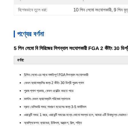
বিশেষভাবে তুলে ধরা:
10 পিন লেমো সংযোগকারী
, 
9 পিন বৃ
পণ্যের বর্ণনা
5 পিন লেমো বি সিরিজের সিগন্যাল সংযোগকারী FGA 2 কীইং 30 ডি
বর্ণনা:
5পিন লেমো-এর সাথে সঙ্গতিপূর্ণ FGA সিগন্যাল সংযোগকারী
কেবল অ্যাসেম্বলির জন্য 2 কীইং 30 ডিগ্রী পুরুষ প্লাগ
পুরুষ প্লাগ প্রকার, কেবল ওয়েল্ডিং করতে পারে
কাস্টম কেবল অ্যাসেম্বলি পরিষেবা স্বাগতম
দ্রুত ডেলিভারি সময়: সাধারণ মডেলের জন্য 3-5 কার্যদিবস
ওয়ারেন্টি সময়: 1 বছর, ওয়ারেন্টি সময়ের মধ্যে কোনো সমস্যা হলে, আমরা এটি বিনামূল্যে মে
অ্যাপ্লিকেশন: ক্যামেরা, চিকিৎসা, যন্ত্রাংশ, শিল্প, শক্তি