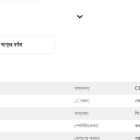
পণ্যের বর্ণনা
সাক্ষ্যদান:
C
.োকান:
লে
অন্তরক:
পি
স্পেসিফিকেশন:
কম
যোগানের ক্ষমতা:
প্