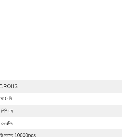
E.ROHS
মো 0 বি
: পিপিএস
 ভোল্টেজ
রতি মাসের 10000pcs