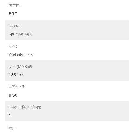
সিরিয়াল:
BRF
আবেদন:
ডাস্ট প্রুফ ক্যাপ
পাদান:
মরিচা রোধক স্পাত
টেম্প (MAX টি):
135 ° সে
আইপি রেটিং:
IP50
ন্যূনতম চাহিদার পরিমাণ:
1
মূল্য: