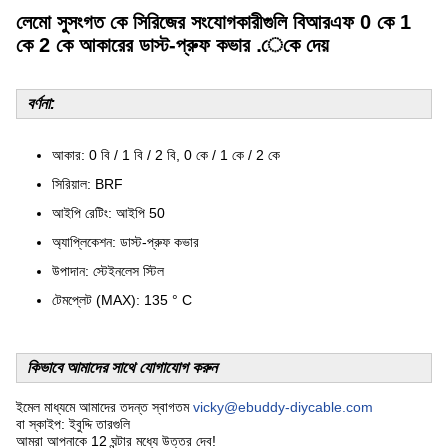
লেমো সুসংগত কে সিরিজের সংযোগকারীগুলি বিআরএফ 0 কে 1
কে 2 কে আকারের ডাস্ট-প্রুফ কভার .েকে দেয়
বর্ণনা:
আকার: 0 বি / 1 বি / 2 বি, 0 কে / 1 কে / 2 কে
সিরিয়াল: BRF
আইপি রেটিং: আইপি 50
অ্যাপ্লিকেশন: ডাস্ট-প্রুফ কভার
উপাদান: স্টেইনলেস স্টিল
টেমপ্লেট (MAX): 135 ° C
কিভাবে আমাদের সাথে যোগাযোগ করুন
ইমেল মাধ্যমে আমাদের তদন্ত স্বাগতম
vicky@ebuddy-diycable.com
বা স্কাইপ: ইবুদ্দি তারগুলি
আমরা আপনাকে 12 ঘন্টার মধ্যে উত্তর দেব!