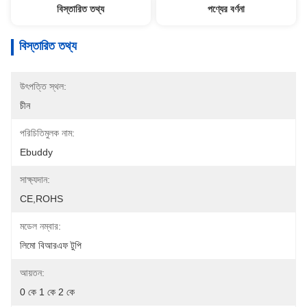
বিস্তারিত তথ্য
পণ্যের বর্ণনা
বিস্তারিত তথ্য
উৎপত্তি স্থল:
চীন
পরিচিতিমুলক নাম:
Ebuddy
সাক্ষ্যদান:
CE,ROHS
মডেল নম্বার:
লিমো বিআরএফ টুপি
আয়তন:
0 কে 1 কে 2 কে