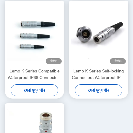
ভিডিও
ভিডিও
Lemo K Series Compatible
Lemo K Series Self-locking
Waterproof IP68 Connectors
Connectors Waterproof IP68
Long Endurance with Brass
Plug And Socket For Medical
সেরা মূল্য পান
সেরা মূল্য পান
Housing and High Voltage
Industry
Test