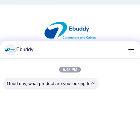
Ebuddy
সোশ্যাল মিডিয়া
5:43 PM
দ্রুত যোগাযোগ
Good day, what product are you looking for?
টেলিফোন
00-86-15889616824
ই-মেইল
Vicky@ebuddy-diycable.com
ঠিকানা