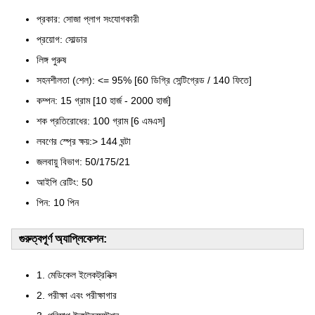
প্রকার: সোজা প্লাগ সংযোগকারী
প্রয়োগ: সোল্ডার
লিঙ্গ পুরুষ
সহনশীলতা (শেল): <= 95% [60 ডিগ্রি সেন্টিগ্রেড / 140 ফিতে]
কম্পন: 15 গ্রাম [10 হার্জ - 2000 হার্জ]
শক প্রতিরোধের: 100 গ্রাম [6 এমএস]
লবণের স্প্রে ক্ষয়:> 144 ঘন্টা
জলবায়ু বিভাগ: 50/175/21
আইপি রেটিং: 50
পিন: 10 পিন
গুরুত্বপূর্ণ অ্যাপ্লিকেশন:
1. মেডিকেল ইলেকট্রনিক্স
2. পরীক্ষা এবং পরীক্ষাগার