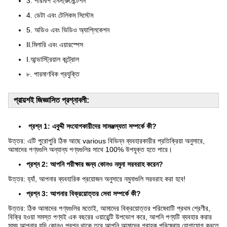
3. পরিমাপ ইনস্ট্রুমেন্টেশন
4. ডেটা এবং টেলিকম সিস্টেম
5. অডিও এবং ভিডিও অ্যাপ্লিকেশন
Il.মিলারি এবং এয়ারস্পেস
I.আন্ডাস্ট্রিয়াল কন্ট্রোল
৮. পারমাণবিক প্রযুক্তি
প্রায়শই জিজ্ঞাসিত প্রশ্নাবলী:
প্রশ্ন 1: এবুদ্দী সংযোগকারীদের সামঞ্জস্যতা সম্পর্কে কী?
উত্তর: এটি পুরোপুরি ঠিক আছে various বিভিন্ন ব্যবহারকারীর প্রতিক্রিয়া অনুসারে,
আমাদের পণ্যগুলি অন্যান্য পণ্যগুলির সাথে 100% উপযুক্ত হতে পারে।
প্রশ্ন 2: আপনি পরীক্ষার জন্য কোনও নমুনা সরবরাহ করেন?
উত্তর: হ্যাঁ, আপনার ব্যবহারিক প্রয়োজন অনুসারে নমুনাগুলি সরবরাহ করা হবে!
প্রশ্ন 3: আপনার বিক্রয়োত্তর সেবা সম্পর্কে কী?
উত্তর: ঠিক আমাদের পণ্যগুলির মতোই, আমাদের বিক্রয়োত্তর পরিষেবাটি প্রথম শ্রেণীর,
বিক্রি হওয়া সমস্ত পণ্যই এক বছরের ওয়ারেন্টি উপভোগ করে, আপনি পণ্যটি ব্যবহার করার
সময় আপনার যদি কোনও প্রশ্ন থাকে তবে আপনি আমাদের গ্রাহক পরিষেবায় যোগাযোগ করতে