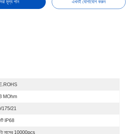
েরা মূল্য পান
এখনই যোগাযোগ করুন
E.ROHS
.3 MOhm
/175/21
টি IP68
রতি মাসের 10000pcs