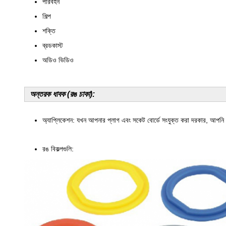
পরিবহন
শিল্প
শক্তি
ব্রডকাস্ট
অডিও ভিডিও
অন্তরক ধাবক (রঙ চাকা):
অ্যাপ্লিকেশন: যখন আপনার প্লাগ এবং সকেট বোর্ডে সংযুক্ত করা দরকার, আপনি ব
রঙ বিকল্পগুলি: