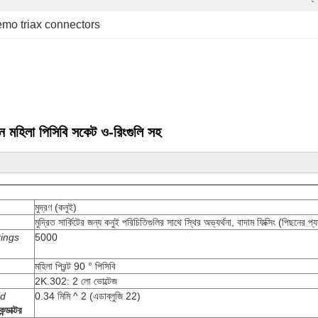
emo triax connectors
 মহিলা পিসিবি সকেট ও-রিংগুলি সহ
মুদ্রণ (কনুই)
মুদ্রিত সার্কিটের জন্য কনুই পরিচিতিগুলির সাথে স্থির অভ্যর্থনা, বাদাম ফিক্সিং (পিছনের প্যা
ings
5000
মহিলা প্রিন্ট 90 ° পিসিবি
2K.302: 2 লো ভোল্টেজ
id
0.34 মিমি ^ 2 (এডাব্লুজি 22)
ন্ডাক্টর