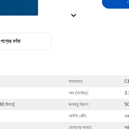
স
পণ্যের বর্ণনা
সাক্ষ্যদান:
C
আর (সর্বোচ্চ):
3
140 ফিতে]
জলবায়ু বিভাগ:
50
আইপি রেটিং:
এক
যোগানের ক্ষমতা:
প্