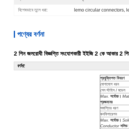
বিশেষভাবে তুলে ধরা:
lemo circular connectors
, 
l
পণ্যের বর্ণনা
2 পিন জলরোধী বিজ্ঞপ্তি সংযোগকারী ইইজি 2 কে আকার 2 পিন
বর্ণনা:
প্রযুক্তিগত বিবরণ
যোগাযোগ ধরন
শেল স্টাইল / মডেল
Max.
সর্বোচ্চ।
Mat
প্রজননের
সমাপ্তির ধরণ
কনফিগারেশন
Max.
সর্বোচ্চ।
Sol
Conductor
সলিড ক