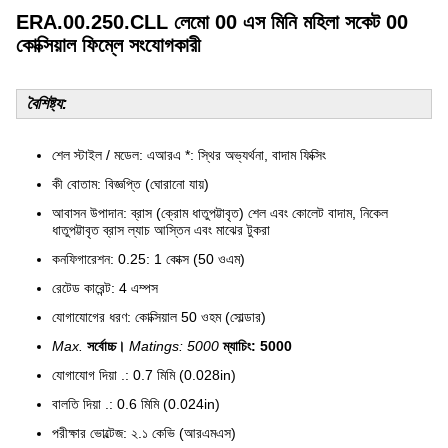
ERA.00.250.CLL লেমো 00 এস মিনি মহিলা সকেট 00
কোক্সিয়াল ফিম্লে সংযোগকারী
বৈশিষ্ট্য:
শেল স্টাইল / মডেল: এআরএ *: স্থির অভ্যর্থনা, বাদাম ফিক্সিং
কী বোতাম: বিজ্ঞপ্তি (ঘোরানো যায়)
আবাসন উপাদান: ব্রাস (ক্রোম ধাতুপট্টাবৃত) শেল এবং কোলেট বাদাম, নিকেল
ধাতুপট্টাবৃত ব্রাস ল্যাচ আস্তিন এবং মাঝের টুকরা
কনফিগারেশন: 0.25: 1 কোক্স (50 ওএম)
রেটেড কারেন্ট: 4 এম্পস
যোগাযোগের ধরণ: কোক্সিয়াল 50 ওহম (সোল্ডার)
Max.
সর্বোচ্চ।
Matings: 5000
ম্যাচিং: 5000
যোগাযোগ দিয়া .: 0.7 মিমি (0.028in)
বালতি দিয়া .: 0.6 মিমি (0.024in)
পরীক্ষার ভোল্টেজ: ২.১ কেভি (আরএমএস)