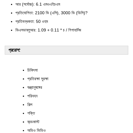
আর (সর্বোচ্চ): 6.1 এমওএইচএম
প্রতিযোগিতা: 2100 ভি (এসি), 3000 ভি (ডিসি)?
প্রতিবন্ধকতা: 50 ওহম
ভিএসডাব্লুআর: 1.09 + 0.11 * চ / গিগাহার্টজ
প্রয়োগ:
চিকিৎসা
প্রতিরক্ষা সুরক্ষা
যন্ত্রানুষঙ্গের
পরিবহন
শিল্প
শক্তি
ব্রডকাস্ট
অডিও ভিডিও