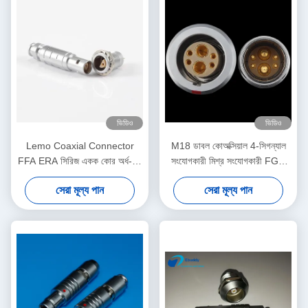
ভিডিও
ভিডিও
Lemo Coaxial Connector
M18 ডাবল কোঅক্সিয়াল 4-সিগন্যাল
FFA ERA সিরিজ একক কোর অর্ধ-চাঁদ
সংযোগকারী মিশ্র সংযোগকারী FGG
এভিয়েশন প্লাগ সকেট
EGG 3B 4+2 প্লাগ এবং সকেট
সেরা মূল্য পান
সেরা মূল্য পান