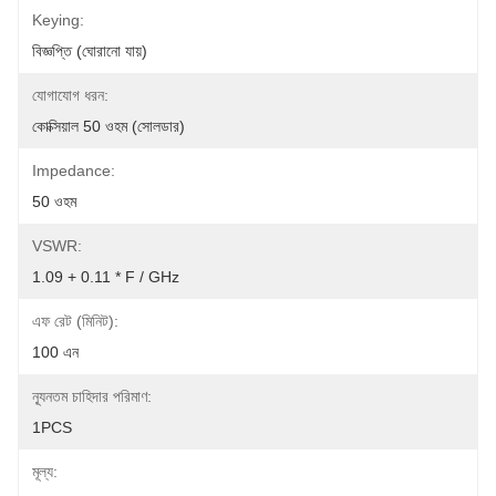
Keying:
বিজ্ঞপ্তি (ঘোরানো যায়)
যোগাযোগ ধরন:
কোক্সিয়াল 50 ওহম (সোলডার)
Impedance:
50 ওহম
VSWR:
1.09 + 0.11 * F / GHz
এফ রেট (মিনিট):
100 এন
ন্যূনতম চাহিদার পরিমাণ:
1PCS
মূল্য: