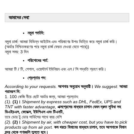
আমাদের সেবা:
নমুনা শর্তাদি:
নমুনা চার্জ: আমরা বিভিন্ন আইটেম এবং পরিমাণের উপর ভিত্তি করে নমুনা চার্জ করি।
(অর্ডার নিশ্চিতকরণের পরে নমুনা চার্জ ফেরত দেওয়া যেতে পারে))
নমুনা সময়: 3 দিন
পরিশোধের শর্ত:
আমরা টি / টি, পেপাল, ওয়েস্টার্ন ইউনিয়ন এবং এল / সি পদ্ধতি গ্রহণ করি।
গ্রেপ্তার পদ:
According to your requests.
আপনার অনুরোধ অনুযায়ী।
We suggest:
আমরা
পরামরশ দি:
1. 100 কেজি নীচে ছোট অর্ডার জন্য, আমরা প্রস্তাব:
(1).
(1)।
Shipment by express such as DHL, FedEx, UPS and
TNT with faster advantage,
এক্সপ্রেসের মাধ্যমে চালান যেমন দ্রুত সুবিধা সহ
ডিএইচএল, ফেডেক্স, ইউপিএস এবং টিএনটি,
তবে ডোর টু ডোর সার্ভিসের সাথে ব্যয় বেশি
(2).
(2)।
Shipment by air, with cheaper cost, but you have to pick
products up from air port.
কম খরচে বিমানের মাধ্যমে চালান, তবে আপনাকে বিমান
বন্দর থেকে পণ্যগুলি তুলতে হবে।