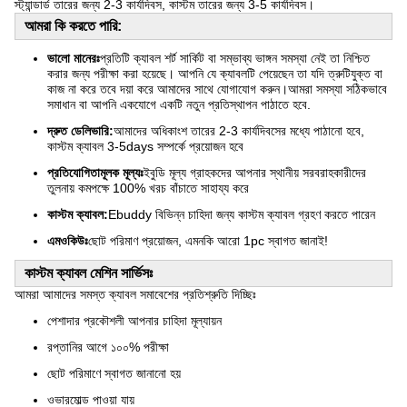
স্ট্যান্ডার্ড তারের জন্য 2-3 কার্যদিবস, কাস্টম তারের জন্য 3-5 কার্যদিবস।
আমরা কি করতে পারি:
ভালো মানেরঃ
প্রতিটি ক্যাবল শর্ট সার্কিট বা সম্ভাব্য ভাঙ্গন সমস্যা নেই তা নিশ্চিত
করার জন্য পরীক্ষা করা হয়েছে। আপনি যে ক্যাবলটি পেয়েছেন তা যদি ত্রুটিযুক্ত বা
কাজ না করে তবে দয়া করে আমাদের সাথে যোগাযোগ করুন।আমরা সমস্যা সঠিকভাবে
সমাধান বা আপনি একযোগে একটি নতুন প্রতিস্থাপন পাঠাতে হবে.
দ্রুত ডেলিভারি:
আমাদের অধিকাংশ তারের 2-3 কার্যদিবসের মধ্যে পাঠানো হবে,
কাস্টম ক্যাবল 3-5days সম্পর্কে প্রয়োজন হবে
প্রতিযোগিতামূলক মূল্যঃ
ইবুডি মূল্য গ্রাহকদের আপনার স্থানীয় সরবরাহকারীদের
তুলনায় কমপক্ষে 100% খরচ বাঁচাতে সাহায্য করে
কাস্টম ক্যাবল:
Ebuddy বিভিন্ন চাহিদা জন্য কাস্টম ক্যাবল গ্রহণ করতে পারেন
এমওকিউঃ
ছোট পরিমাণ প্রয়োজন, এমনকি আরো 1pc স্বাগত জানাই!
কাস্টম ক্যাবল মেশিন সার্ভিসঃ
আমরা আমাদের সমস্ত ক্যাবল সমাবেশের প্রতিশ্রুতি দিচ্ছিঃ
পেশাদার প্রকৌশলী আপনার চাহিদা মূল্যায়ন
রপ্তানির আগে ১০০% পরীক্ষা
ছোট পরিমাণে স্বাগত জানানো হয়
ওভারমোল্ড পাওয়া যায়