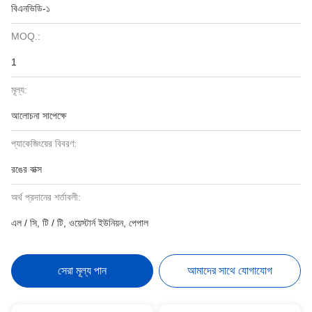
বিএনভিডি-১
MOQ.:
1
মূল্য:
আলোচনা সাপেক্ষে
প্যাকেজিংয়ের বিবরণ:
রঙের বাক্স
অর্থ প্রদানের শর্তাবলী:
এল / সি, টি / টি, ওয়েস্টার্ন ইউনিয়ন, পেপাল
সেরা মূল্য পান
আমাদের সাথে যোগাযোগ