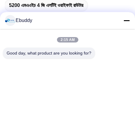
5200 এমএএইচ 4 জি এলটিই ওয়াইফাই রাউটার
4 জি এলটিই ওয়্যারলেস রাউটার জেডএক্স 297520 ভি 3
Ebuddy
2:15 AM
সংশ্লিষ্ট পণ্য
Good day, what product are you looking for?
ভিডিও
ভিডিও