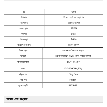
রঙ:
রূপালী
উপাদান:
নিকেল প্লেট সহ দস্তা খাদ
সংযোজন:
থ্রেডেড সংযোগ
কেবল ব্যাস:
10মিমি
সমাপ্তি:
সোল্ডার
পিন সংখ্যা:
16পিন
সারফেস ট্রিটমেন্ট:
নিকেল প্লেটিং
মিলন চক্র:
5000 বার টানা এবং ধাক্কা
আর্দ্রতা:
60 তাপমাত্রায়
°,
95% পর্যন্ত সর্বোচ্চ আর্দ্রতা
তাপমাত্রা সীমা:
-45
°
- +125
°
কম্পন:
10-20000Hz,15g
যান্ত্রিক শক:
100g.6ms
ধোঁয়া ক্ষয়:
>48ঘন্টা
সুরক্ষা শ্রেণী:
IP65-68
আকার এবং অঙ্কন: