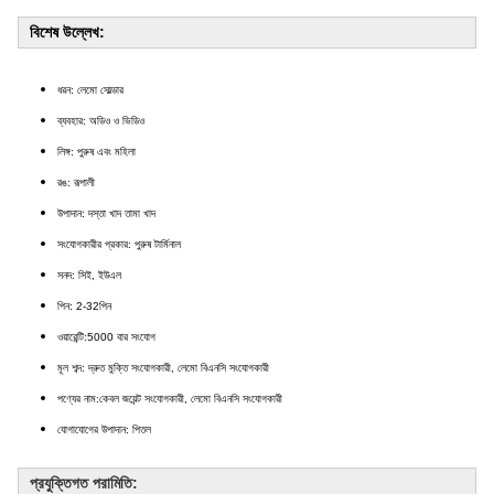
বিশেষ উল্লেখ:
ধরন:
লেমো সোল্ডার
ব্যবহার:
অডিও ও ভিডিও
লিঙ্গ:
পুরুষ এবং
মহিলা
রঙ:
রূপালী
উপাদান:
দস্তা খাদ তামা খাদ
সংযোগকারীর প্রকার:
পুরুষ টার্মিনাল
সনদ:
সিই, ইউএল
পিন:
2-32পিন
ওয়ারেন্টি:
5000 বার সংযোগ
মূল শব্দ:
দ্রুত মুক্তি সংযোগকারী, লেমো বিএনসি সংযোগকারী
পণ্যের নাম:
কেবল জয়েন্ট সংযোগকারী, লেমো বিএনসি সংযোগকারী
যোগাযোগের উপাদান:
পিতল
প্রযুক্তিগত পরামিতি: