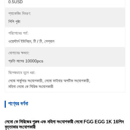
0.5USD
প্যাকেজিং বিবরণ:
পিপি পৃষ্ঠা
পরিশোধের শর্ত:
ওয়েস্টার্ন ইউনিয়ন, টি / টি, পেপ্যাল
যোগানের ক্ষমতা:
প্রতি মাসের 10000pcs
বিশেষভাবে তুলে ধরা:
লেমো সার্কুলার সংযোগকারী
, 
লেমো ফাইবার অপটিক সংযোগকারী
, 
মহিলা লেমো কে সিরিজ সংযোগকারী
পণ্যের বর্ণনা
লেমো কে সিরিজের পুরুষ এবং মহিলা সংযোগকারী লেমো FGG EGG 1K 16পিন
বৃত্তাকার সংযোগকারী​