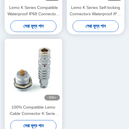
Lemo K Series Compatible
Lemo K Series Self-locking
Waterproof IP68 Connectors
Connectors Waterproof IP68
Long Endurance with Brass
Plug And Socket For Medical
সেরা মূল্য পান
সেরা মূল্য পান
Housing and High Voltage
Industry
Test
ভিডিও
100% Compatible Lemo
Cable Connector K Series
Waterproof IP68 Circular
সেরা মূল্য পান
Connectors for Industrial