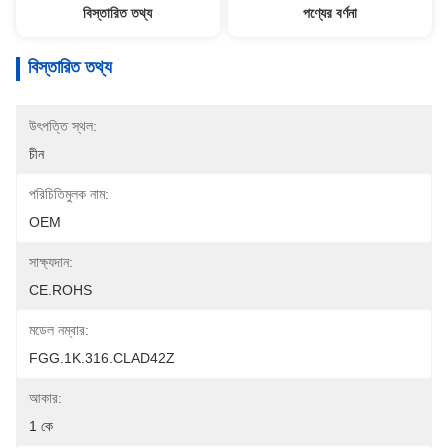
বিস্তারিত তথ্য
পণ্যের বর্ণনা
বিস্তারিত তথ্য
উৎপত্তি স্থল:
চীন
পরিচিতিমুলক নাম:
OEM
সাক্ষ্যদান:
CE.ROHS
মডেল নম্বার:
FGG.1K.316.CLAD42Z
আকার:
1 কে