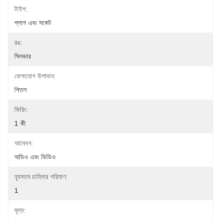
টাইপ:
প্লাগ এবং সকেট
রঙ:
সিলভার
যোগাযোগ উপাদান:
পিতল
কিয়িং:
1 কী
আবেদন:
অডিও এবং ভিডিও
ন্যূনতম চাহিদার পরিমাণ:
1
মূল্য: