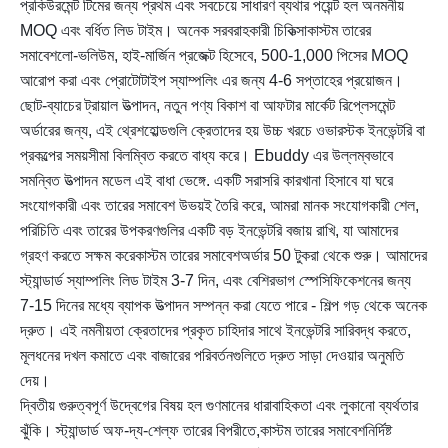
প্রকিউরমেন্ট টিমের জন্য প্রথম এবং সবচেয়ে সাধারণ ব্যথার পয়েন্ট হল অনমনীয়
MOQ এবং বর্ধিত লিড টাইম। অনেক সরবরাহকারী চিকিত্সা
কাস্টম তারের
সমাবেশ
লো-ভলিউম, হাই-মার্জিন প্রজেক্ট হিসেবে, 500-1,000 পিসের MOQ
আরোপ করা এবং প্রোটোটাইপ স্যাম্পলিং এর জন্য 4-6 সপ্তাহের প্রয়োজন।
ছোট-ব্যাচের ট্রায়াল উত্পাদন, নতুন পণ্য বিকাশ বা আফটার মার্কেট রিপ্লেসমেন্ট
অর্ডারের জন্য, এই থ্রেশহোল্ডগুলি ক্রেতাদের হয় উচ্চ খরচে ওভারস্টক ইনভেন্টরি বা
প্রকল্পের সময়সীমা বিলম্বিত করতে বাধ্য করে। Ebuddy এর উল্লম্বভাবে
সমন্বিত উত্পাদন মডেল এই বাধা ভেঙ্গে. একটি সরাসরি কারখানা হিসাবে যা ঘরে
সংযোগকারী এবং তারের সমাবেশ উভয়ই তৈরি করে, আমরা মানক সংযোগকারী শেল,
পরিচিতি এবং তারের উপকরণগুলির একটি বড় ইনভেন্টরি বজায় রাখি, যা আমাদের
গ্রহণ করতে সক্ষম করে
কাস্টম তারের সমাবেশ
অর্ডার 50 টুকরা থেকে শুরু। আমাদের
স্ট্যান্ডার্ড স্যাম্পলিং লিড টাইম 3-7 দিন, এবং বেশিরভাগ স্পেসিফিকেশনের জন্য
7-15 দিনের মধ্যে ব্যাপক উত্পাদন সম্পন্ন করা যেতে পারে - শিল্প গড় থেকে অনেক
দ্রুত। এই নমনীয়তা ক্রেতাদের প্রকৃত চাহিদার সাথে ইনভেন্টরি সারিবদ্ধ করতে,
মূলধনের দখল কমাতে এবং বাজারের পরিবর্তনগুলিতে দ্রুত সাড়া দেওয়ার অনুমতি
দেয়।
দ্বিতীয় গুরুত্বপূর্ণ উদ্বেগের বিষয় হল গুণমানের ধারাবাহিকতা এবং লুকানো ব্যর্থতার
ঝুঁকি। স্ট্যান্ডার্ড অফ-দ্য-শেল্ফ তারের বিপরীতে,
কাস্টম তারের সমাবেশ
নির্দিষ্ট