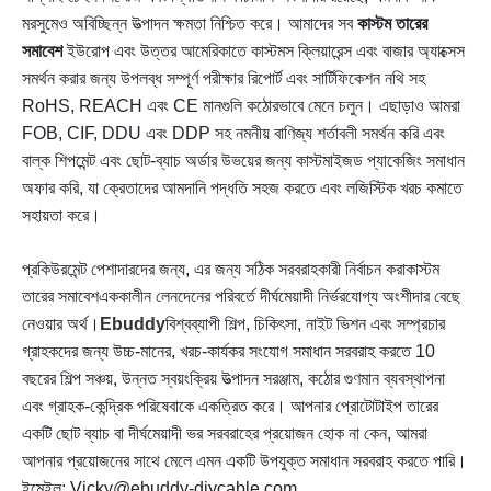
মরসুমেও অবিচ্ছিন্ন উত্পাদন ক্ষমতা নিশ্চিত করে। আমাদের সব
কাস্টম তারের
সমাবেশ
ইউরোপ এবং উত্তর আমেরিকাতে কাস্টমস ক্লিয়ারেন্স এবং বাজার অ্যাক্সেস
সমর্থন করার জন্য উপলব্ধ সম্পূর্ণ পরীক্ষার রিপোর্ট এবং সার্টিফিকেশন নথি সহ
RoHS, REACH এবং CE মানগুলি কঠোরভাবে মেনে চলুন। এছাড়াও আমরা
FOB, CIF, DDU এবং DDP সহ নমনীয় বাণিজ্য শর্তাবলী সমর্থন করি এবং
বাল্ক শিপমেন্ট এবং ছোট-ব্যাচ অর্ডার উভয়ের জন্য কাস্টমাইজড প্যাকেজিং সমাধান
অফার করি, যা ক্রেতাদের আমদানি পদ্ধতি সহজ করতে এবং লজিস্টিক খরচ কমাতে
সহায়তা করে।
প্রকিউরমেন্ট পেশাদারদের জন্য, এর জন্য সঠিক সরবরাহকারী নির্বাচন করা
কাস্টম
তারের সমাবেশ
এককালীন লেনদেনের পরিবর্তে দীর্ঘমেয়াদী নির্ভরযোগ্য অংশীদার বেছে
নেওয়ার অর্থ।
Ebuddy
বিশ্বব্যাপী শিল্প, চিকিৎসা, নাইট ভিশন এবং সম্প্রচার
গ্রাহকদের জন্য উচ্চ-মানের, খরচ-কার্যকর সংযোগ সমাধান সরবরাহ করতে 10
বছরের শিল্প সঞ্চয়, উন্নত স্বয়ংক্রিয় উত্পাদন সরঞ্জাম, কঠোর গুণমান ব্যবস্থাপনা
এবং গ্রাহক-কেন্দ্রিক পরিষেবাকে একত্রিত করে। আপনার প্রোটোটাইপ তারের
একটি ছোট ব্যাচ বা দীর্ঘমেয়াদী ভর সরবরাহের প্রয়োজন হোক না কেন, আমরা
আপনার প্রয়োজনের সাথে মেলে এমন একটি উপযুক্ত সমাধান সরবরাহ করতে পারি।
ইমেইল: Vicky@ebuddy-diycable.com