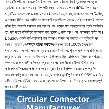
অপারেটিং পরিবেশের জন্য তৈরি করা হয়, এবং দুর্বল কারিগরি ব্যয়বহুল ক্ষেত্রের
ব্যর্থতার কারণ হতে পারে। শিল্প পরিসংখ্যান দেখায় যে প্রায় 40% শিল্প সরঞ্জাম
বৈদ্যুতিক ব্যর্থতা তারের সমাবেশ ত্রুটি থেকে উদ্ভূত হয়, সাধারণত আলগা ক্রিমিং,
অপর্যাপ্ত সিলিং এবং অমিল সংযোগকারী সহনশীলতা থেকে। এই সমস্যাগুলি আগত
পরিদর্শনে প্রায়শই সনাক্ত করা যায় না এবং কয়েক মাস অপারেশনের পরেই আবির্ভূত
হয়, যার ফলে সাইটটিতে ব্যয়বহুল রক্ষণাবেক্ষণ, পণ্য স্মরণ এবং সুনামগত ক্ষতি হয়।
Ebuddy একটি পূর্ণ-প্রক্রিয়া মান নিয়ন্ত্রণ ব্যবস্থার মাধ্যমে এই ঝুঁকিগুলি দূর
করে। প্রতিটি সেট
কাস্টম তারের সমাবেশ
চালানের আগে 100% বৈদ্যুতিক
ধারাবাহিকতা পরীক্ষা, নিরোধক প্রতিরোধের পরীক্ষা এবং পুল-আউট বল যাচাইকরণের
মধ্য দিয়ে যায়। আমাদের ইন-হাউস টেস্ট ল্যাব উচ্চ-তাপমাত্রা, নিম্ন-তাপমাত্রা,
কম্পন এবং জলরোধী কর্মক্ষমতা প্রয়োগের প্রয়োজনীয়তার উপর ভিত্তি করে
পরিবেশগত বৈধতাও পরিচালনা করে। স্বয়ংক্রিয় ক্রিম্পিং সরঞ্জাম এবং প্রমিত
সমাবেশ প্রক্রিয়ার সাথে, আমরা সমাপ্ত পণ্যের ত্রুটিপূর্ণ হারকে 0.05% এর নিচে
রাখি, ছোট প্রোটোটাইপ ব্যাচ এবং বৃহৎ-স্কেল উত্পাদন রান উভয় জুড়ে সামঞ্জস্যপূর্ণ
গুণমান নিশ্চিত করে।