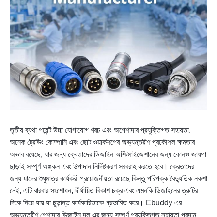
তৃতীয় ব্যথা পয়েন্ট উচ্চ যোগাযোগ খরচ এবং অপেশাদার প্রযুক্তিগত সহায়তা.
অনেক ট্রেডিং কোম্পানি এবং ছোট ওয়ার্কশপের অভ্যন্তরীণ প্রকৌশল ক্ষমতার
অভাব রয়েছে, যার জন্য ক্রেতাদের ডিজাইন অপ্টিমাইজেশানের জন্য কোনও জায়গা
ছাড়াই সম্পূর্ণ অঙ্কন এবং উপাদান নির্দিষ্টকরণ সরবরাহ করতে হবে। ক্রেতাদের
জন্য যাদের শুধুমাত্র কার্যকরী প্রয়োজনীয়তা রয়েছে কিন্তু পরিপক্ক বৈদ্যুতিক নকশা
নেই, এটি বারবার সংশোধন, দীর্ঘায়িত বিকাশ চক্র এবং এমনকি ডিজাইনের ত্রুটির
দিকে নিয়ে যায় যা চূড়ান্ত কার্যকারিতাকে প্রভাবিত করে। Ebuddy এর
অভ্যন্তরীণ পেশাদার ডিজাইন দল এর জন্য সম্পূর্ণ প্রযুক্তিগত সহায়তা প্রদান