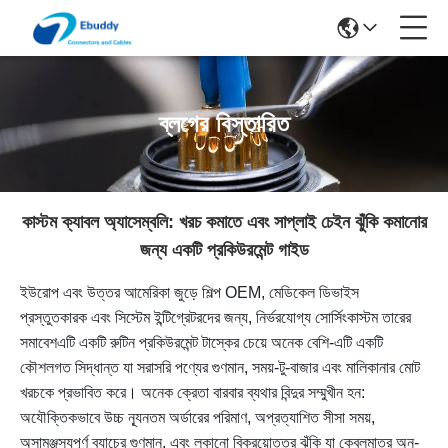
ব্লগের বিস্তারিত
কাস্টম ক্যাবল অ্যাসেম্বলি: খরচ কমাতে এবং সাপ্লাই চেইন ঝুঁকি কমানোর
জন্য একটি প্রকিউরমেন্ট গাইড
ইউরোপ এবং উত্তর আমেরিকা জুড়ে শিল্প OEM, মেডিকেল ডিভাইস
প্রস্তুতকারক এবং সিস্টেম ইন্টিগ্রেটরদের জন্য, নির্ভরযোগ্য সোর্সিং
কাস্টম তারের
সমাবেশ
এটি একটি রুটিন প্রকিউরমেন্ট টাস্কের চেয়ে অনেক বেশি-এটি একটি
কৌশলগত সিদ্ধান্ত যা সরাসরি পণ্যের গুণমান, সময়-টু-বাজার এবং মালিকানার মোট
খরচকে প্রভাবিত করে। অনেক ক্রেতা বারবার ব্যথার বিন্দুর সম্মুখীন হন:
অযৌক্তিকভাবে উচ্চ ন্যূনতম অর্ডারের পরিমাণ, অপ্রত্যাশিত সীসা সময়,
অসামঞ্জস্যপূর্ণ ব্যাচের গুণমান, এবং লুকানো বিক্রয়োত্তর ঝুঁকি যা কেবলমাত্র অন-