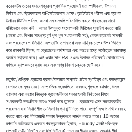
করে
কাস্টম তারের সমাবেশ
প্রকল্প প্রাথমিক প্রয়োজনীয়তা স্পষ্টীকরণ, উপাদান
নির্বাচন এবং স্ট্রাকচারাল অপ্টিমাইজেশান থেকে প্রোটোটাইপ পরীক্ষা এবং ব্যাপক
উত্পাদন টিউনিং পর্যন্ত, আমরা সমাধানগুলি পরিমার্জিত করতে গ্রাহকদের সাথে
ঘনিষ্ঠভাবে কাজ করি। আমরা উপযুক্ত সংযোগকারী সিরিজের সুপারিশ করতে পারি
(লেমো এবং ফিশার সামঞ্জস্যপূর্ণ পুশ-পুল সংযোগকারী সহ), কেবল জ্যাকেট সামগ্রী
এবং প্রয়োগের পরিস্থিতি, অপারেটিং তাপমাত্রা এবং যান্ত্রিক চাপের উপর ভিত্তি
করে রক্ষাকারী স্কিম, যা ক্রেতাদের কার্যক্ষমতা এবং খরচের মধ্যে সর্বোত্তম ভারসাম্য
অর্জনে সহায়তা করে। এই ওয়ান-স্টপ R&D এবং উত্পাদন পরিষেবাটি যোগাযোগের
ঘর্ষণকে ব্যাপকভাবে হ্রাস করে এবং পণ্য বিকাশ চক্রকে ছোট করে।
চতুর্থত, বৈশ্বিক ক্রেতারা ক্রমবর্ধমানভাবে সাপ্লাই চেইন স্থায়িত্ব এবং কমপ্লায়েন্স
যোগ্যতাকে মূল্য দেয়। সাম্প্রতিক বছরগুলিতে, সরবরাহ শৃঙ্খলে ব্যাঘাত, শুল্ক
ওঠানামা এবং কঠোর নিয়ন্ত্রক প্রয়োজনীয়তা সরবরাহকারী নির্বাচনের বিষয়ে
সংগ্রহকারী দলগুলিকে আরও সতর্ক করে তুলেছে। ক্রেতাদের এমন সরবরাহকারীর
প্রয়োজন যারা স্থিতিশীল ডেলিভারির গ্যারান্টি দিতে পারে, সম্পূর্ণ সম্মতি নথি সরবরাহ
করতে পারে এবং দীর্ঘমেয়াদী সমবায় উন্নয়নকে সমর্থন করতে পারে। 10 বছরের
রপ্তানি অভিজ্ঞতার একজন প্রস্তুতকারক হিসাবে, Ebuddy একটি পরিপক্ক
সাপ্লাই চেইন সিস্টেম এবং স্থিতিশীল কাঁচামাল অংশীদার রয়েছে, এমনকি শীর্ষ